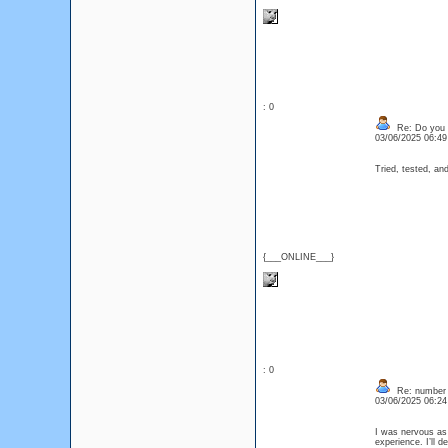
: 0
Re: Do you l
03/06/2025 06:4
Tried, tested, an
{___ONLINE___}
: 0
Re: number 
03/06/2025 06:2
I was nervous as 
experience. I’ll d