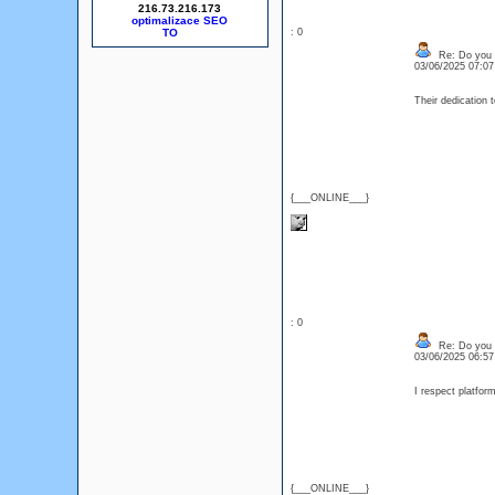
216.73.216.173
optimalizace SEO
: 0
Re: Do you l
03/06/2025 07:0
Their dedication 
{___ONLINE___}
: 0
Re: Do you l
03/06/2025 06:5
I respect platfor
{___ONLINE___}