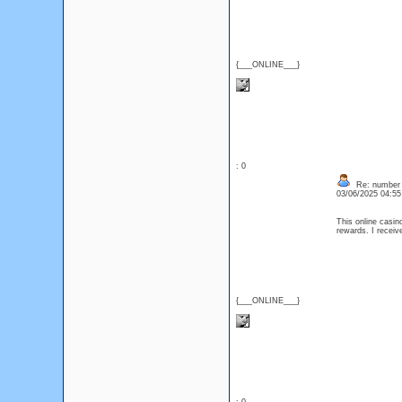
{___ONLINE___}
: 0
Re: number 
03/06/2025 04:5
This online casin
rewards. I recei
{___ONLINE___}