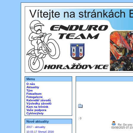
Menu
O nás
Aktuality
Tým
Fotoalbum
Fotogalerie
Kalendář závodů
Výsledky závodů
Kam na trénink
Vaše podpora
Cyklovýlety
: 0
Nové aktuality
Re: Do you l
2017 - aktuality
03/06/2025 07:1
10.03.17 Shrnutí 2016