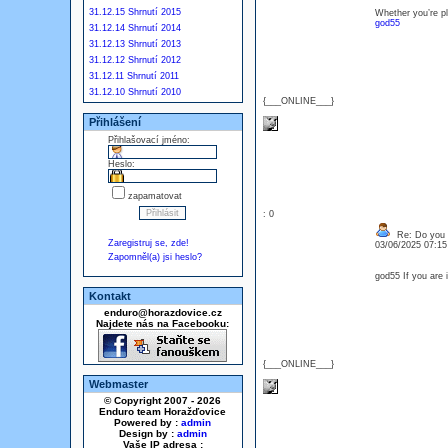
31.12.15 Shrnutí 2015
Whether you’re pl
god55
31.12.14 Shrnutí 2014
31.12.13 Shrnutí 2013
31.12.12 Shrnutí 2012
31.12.11 Shrnutí 2011
31.12.10 Shrnutí 2010
{___ONLINE___}
Přihlášení
Přihlašovací jméno:
Heslo:
zapamatovat
: 0
Re: Do you l
Zaregistruj se, zde!
03/06/2025 07:1
Zapomněl(a) jsi heslo?
god55 If you are 
Kontakt
enduro@horazdovice.cz
Najdete nás na Facebooku:
{___ONLINE___}
Webmaster
© Copyright 2007 - 2026
Enduro team Horažďovice
Powered by :
admin
Design by :
admin
Vaše IP adresa :