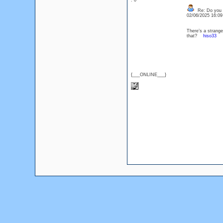
: 0
Re: Do you l
02/06/2025 16:0
There’s a strange 
that?
hiso33
{___ONLINE___}