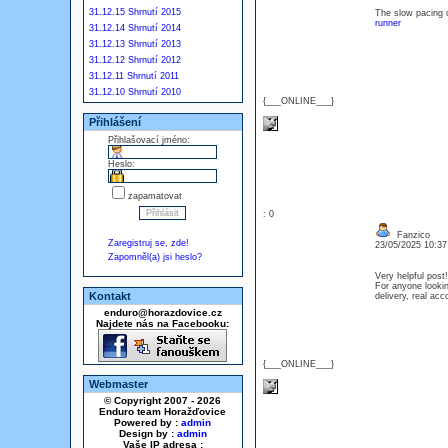
31.12.15 Shrnutí 2015
The slow pacing o
runner
31.12.14 Shrnutí 2014
31.12.13 Shrnutí 2013
31.12.12 Shrnutí 2012
31.12.11 Shrnutí 2011
31.12.10 Shrnutí 2010
{___ONLINE___}
Přihlášení
Přihlašovací jméno:
Heslo:
zapamatovat
: 0
Fanzico
Zaregistruj se, zde!
23/05/2025 10:3
Zapomněl(a) jsi heslo?
Very helpful post
For anyone lookin
Kontakt
delivery, real acc
enduro@horazdovice.cz
Najdete nás na Facebooku:
{___ONLINE___}
Webmaster
© Copyright 2007 - 2026
Enduro team Horažďovice
Powered by :
admin
Design by :
admin
Vaše IP adresa :