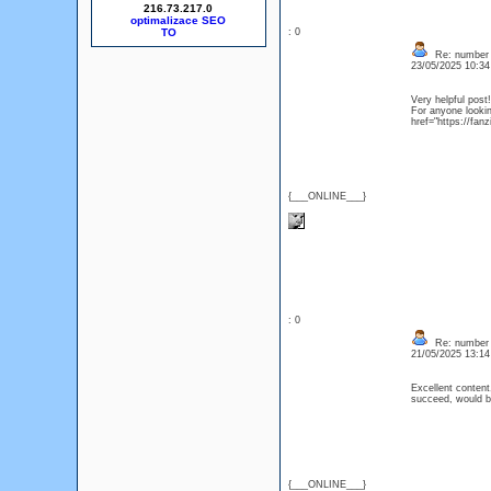
216.73.217.0
optimalizace SEO
: 0
Re: number 
23/05/2025 10:3
Very helpful post
For anyone lookin
href="https://fan
{___ONLINE___}
: 0
Re: number 
21/05/2025 13:1
Excellent content
succeed, would 
{___ONLINE___}