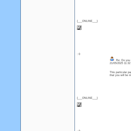
{___ONLINE___}
: 0
Re: Do you l
21/05/2025 11:3
This particular p
that you will be 
{___ONLINE___}