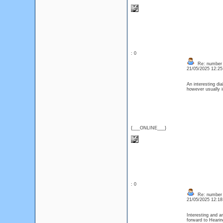
: 0
Re: number 
21/05/2025 12:2
An interesting dia
however usually i
{___ONLINE___}
: 0
Re: number 
21/05/2025 12:1
Interesting and a
forward to Heari