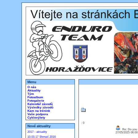
Menu
O nás
Aktuality
Tým
Fotoalbum
Fotogalerie
Kalendář závodů
Výsledky závodů
Kam na trénink
Vaše podpora
Cyklovýlety
: 0
Nové aktuality
Re: Do you l
2017 - aktuality
27/05/2025 06:0
10.03.17 Shrnutí 2016