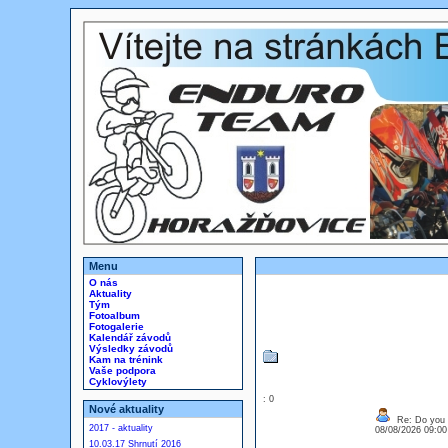
Menu
O nás
Aktuality
Tým
Fotoalbum
Fotogalerie
Kalendář závodů
Výsledky závodů
Kam na trénink
Vaše podpora
Cyklovýlety
: 0
Nové aktuality
Re: Do you l
2017 - aktuality
08/08/2026 09:0
10.03.17 Shrnutí 2016