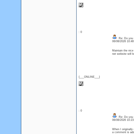
: 0
Re: Do you l
06/08/2026 10:4
Maintain the nice
net website will 
{___ONLINE___}
: 0
Re: Do you l
06/08/2026 10:2
When I originall
a comment is adde