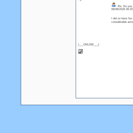
: 0
Re: Do you l
06/08/2026 09:2
I did so have fun
considerable amo
{___ONLINE___}