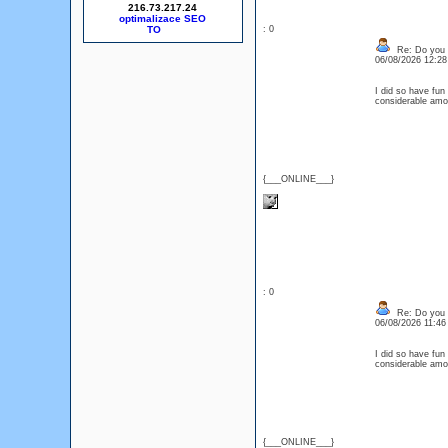
216.73.217.24
optimalizace SEO
: 0
Re: Do you l
06/08/2026 12:2
I did so have fun
considerable amo
{___ONLINE___}
: 0
Re: Do you l
06/08/2026 11:4
I did so have fun
considerable amo
{___ONLINE___}