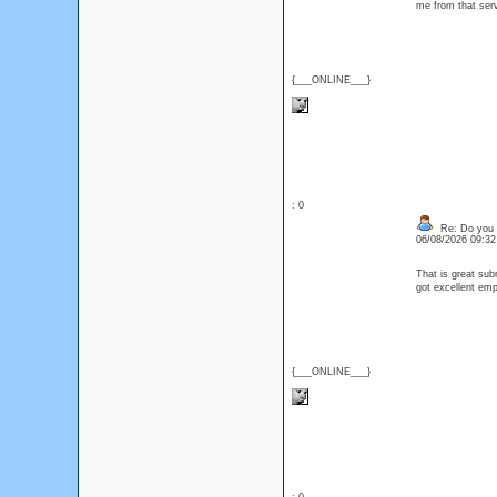
me from that se
{___ONLINE___}
: 0
Re: Do you l
06/08/2026 09:3
That is great sub
got excellent emp
{___ONLINE___}