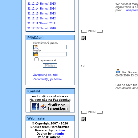
31.12.15 Shrnutí 2015
We notion it real
organization is a 
31.12.14 Shrnutí 2014
point.
asiapowe
31.12.13 Shrnutí 2013
31.12.12 Shrnutí 2012
31.12.11 Shrnutí 2011
31.12.10 Shrnutí 2010
{___ONLINE___}
Přihlášení
Přihlašovací jméno:
Heslo:
zapamatovat
: 0
Re: Do you l
Zaregistruj se, zde!
06/08/2026 13:0
Zapomněl(a) jsi heslo?
I did so have fun
considerable amo
Kontakt
enduro@horazdovice.cz
Najdete nás na Facebooku:
{___ONLINE___}
Webmaster
© Copyright 2007 - 2026
Enduro team Horažďovice
Powered by :
admin
Design by :
admin
Vaše IP adresa :