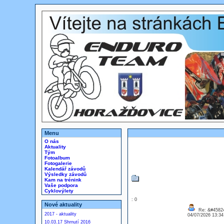
Menu
O nás
Aktuality
Tým
Fotoalbum
Fotogalerie
Kalendář závodů
Výsledky závodů
Kam na trénink
Vaše podpora
Cyklovýlety
: 0
Nové aktuality
Re: &#45824
2017 - aktuality
04/07/2026 13:3
10.03.17 Shrnutí 2016