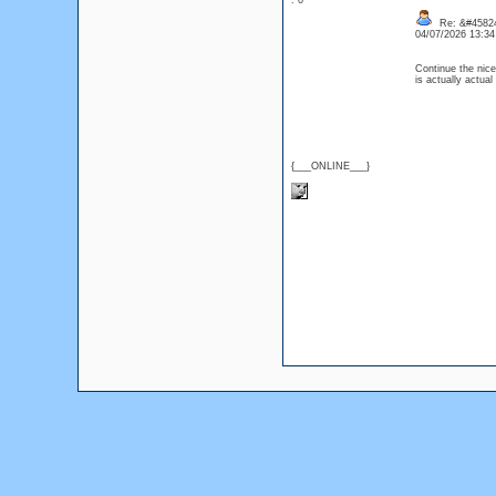
: 0
Re: &#45824
04/07/2026 13:3
Continue the nice
is actually actua
{___ONLINE___}