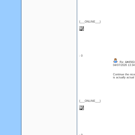
{___ONLINE___}
: 0
Re: &#45824
04/07/2026 13:3
Continue the nice
is actually actua
{___ONLINE___}