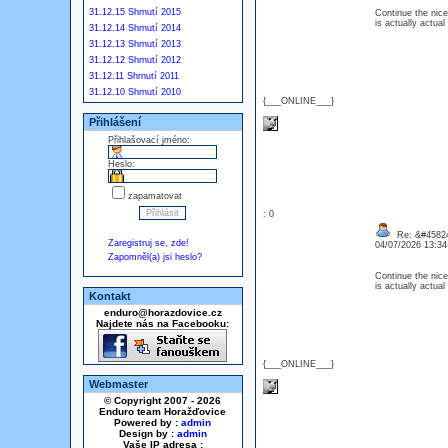
31.12.15 Shrnutí 2015
Continue the nice
is actually actua
31.12.14 Shrnutí 2014
31.12.13 Shrnutí 2013
31.12.12 Shrnutí 2012
31.12.11 Shrnutí 2011
31.12.10 Shrnutí 2010
{___ONLINE___}
Přihlášení
Přihlašovací jméno:
Heslo:
zapamatovat
: 0
Re: &#45824
Zaregistruj se, zde!
04/07/2026 13:3
Zapomněl(a) jsi heslo?
Continue the nice
is actually actua
Kontakt
enduro@horazdovice.cz
Najdete nás na Facebooku:
{___ONLINE___}
Webmaster
© Copyright 2007 - 2026
Enduro team Horažďovice
Powered by :
admin
Design by :
admin
Vaše IP adresa :