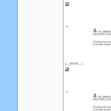
: 0
Re: &#45824
04/07/2026 13:3
Continue the nice
is actually actua
{___ONLINE___}
: 0
Re: &#45824
04/07/2026 13:3
Continue the nice
is actually actua