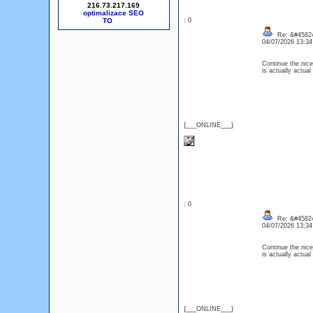
216.73.217.169
optimalizace SEO
: 0
Re: &#45824
04/07/2026 13:3
Continue the nice
is actually actua
{___ONLINE___}
: 0
Re: &#45824
04/07/2026 13:3
Continue the nice
is actually actua
{___ONLINE___}