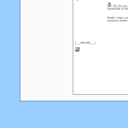
: 0
Re: Do you l
25/05/2026 10:5
Really I enjoy you
resources.thanks
{___ONLINE___}