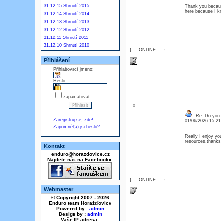
31.12.15 Shrnutí 2015
Thank you because
here because I 
31.12.14 Shrnutí 2014
31.12.13 Shrnutí 2013
31.12.12 Shrnutí 2012
31.12.11 Shrnutí 2011
31.12.10 Shrnutí 2010
{___ONLINE___}
Přihlášení
Přihlašovací jméno:
Heslo:
zapamatovat
: 0
Re: Do you l
Zaregistruj se, zde!
01/06/2026 15:2
Zapomněl(a) jsi heslo?
Really I enjoy you
resources.thanks
Kontakt
enduro@horazdovice.cz
Najdete nás na Facebooku:
{___ONLINE___}
Webmaster
© Copyright 2007 - 2026
Enduro team Horažďovice
Powered by :
admin
Design by :
admin
Vaše IP adresa :