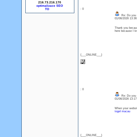
216.73.216.170
optimalizace SEO
: 0
Re: Do you l
01/06/2026 13:3
Thank you because
here because I 
{___ONLINE___}
: 0
Re: Do you l
01/06/2026 13:1
When your website 
togel macau
{___ONLINE___}