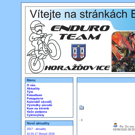
Menu
O nás
Aktuality
Tým
Fotoalbum
Fotogalerie
Kalendář závodů
Výsledky závodů
Kam na trénink
Vaše podpora
Cyklovýlety
: 0
Nové aktuality
Re: Do you l
2017 - aktuality
03/06/2026 09:5
10.03.17 Shrnutí 2016