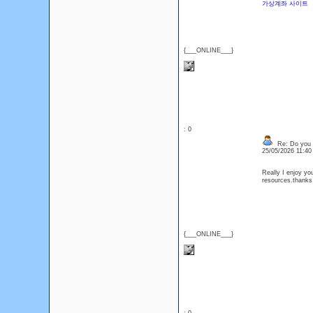
가상계좌 사이트
{___ONLINE___}
: 0
Re: Do you l
25/05/2026 11:4
Really I enjoy you
resources.thanks
{___ONLINE___}