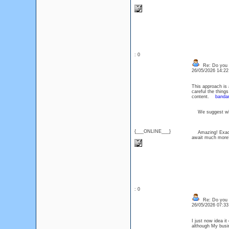
: 0
Re: Do you l
26/05/2026 14:2
This approach is 
careful the thing
content.
banda
We suggest which
{___ONLINE___}
Amazing! Exactly
await much mo
: 0
Re: Do you l
26/05/2026 07:3
I just now idea i
although My busine