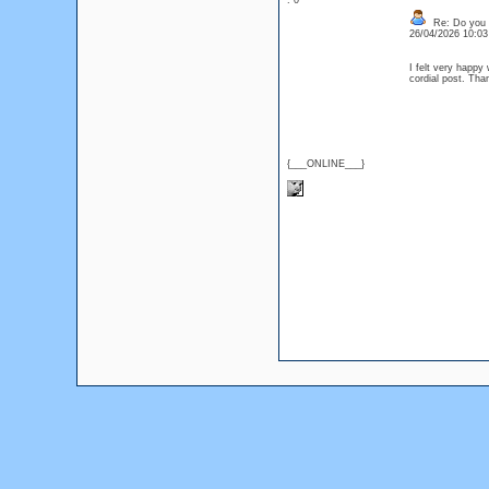
: 0
Re: Do you l
26/04/2026 10:0
I felt very happy 
cordial post. Th
{___ONLINE___}