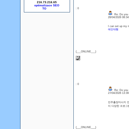
216.73.216.65
optimalizace SEO
: 0
Re: Do you l
28/04/2026 08:3
I can set up my n
애인대행
{___ONLINE___}
: 0
Re: Do you l
27/04/2026 13:3
진주출장마사지 전
지 다양한 프로그
{___ONLINE___}