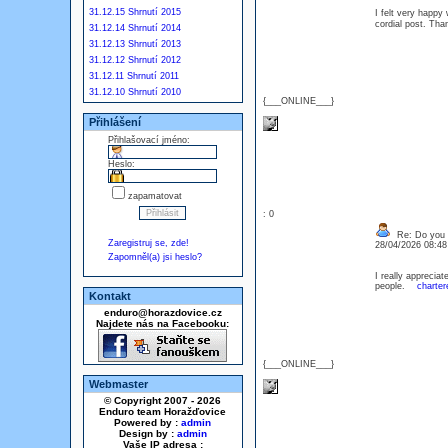
31.12.15 Shrnutí 2015
I felt very happy 
cordial post. Th
31.12.14 Shrnutí 2014
31.12.13 Shrnutí 2013
31.12.12 Shrnutí 2012
31.12.11 Shrnutí 2011
31.12.10 Shrnutí 2010
{___ONLINE___}
Přihlášení
Přihlašovací jméno:
Heslo:
zapamatovat
: 0
Re: Do you l
Zaregistruj se, zde!
28/04/2026 08:4
Zapomněl(a) jsi heslo?
I really appreciat
people.
charter
Kontakt
enduro@horazdovice.cz
Najdete nás na Facebooku:
{___ONLINE___}
Webmaster
© Copyright 2007 - 2026
Enduro team Horažďovice
Powered by :
admin
Design by :
admin
Vaše IP adresa :