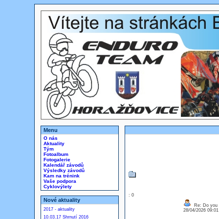
Menu
O nás
Aktuality
Tým
Fotoalbum
Fotogalerie
Kalendář závodů
Výsledky závodů
Kam na trénink
Vaše podpora
Cyklovýlety
: 0
Nové aktuality
Re: Do you l
2017 - aktuality
28/04/2026 09:0
10.03.17 Shrnutí 2016