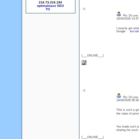
216.73.216.194
optimalizace SEO
: 0
Re: Do you l
19/04/2026 13:4
I exactly got wha
Google.
koi tot
{___ONLINE___}
: 0
Re: Do you l
19/04/2026 08:3
This is such a gr
the value of prov
You made such an 
sharing the such 
{___ONLINE___}