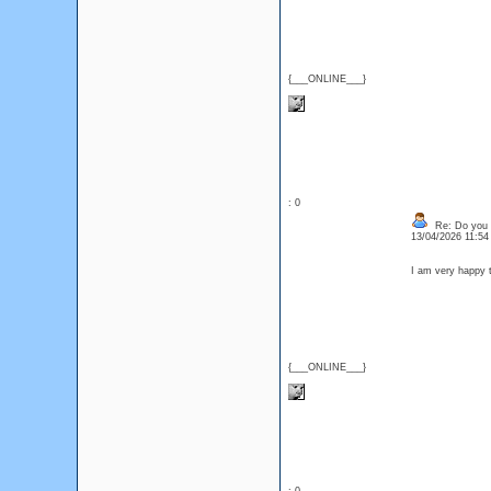
{___ONLINE___}
: 0
Re: Do you l
13/04/2026 11:5
I am very happy t
{___ONLINE___}