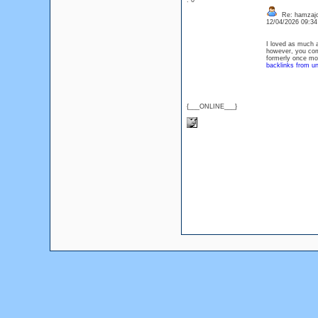
: 0
Re: hamzaj
12/04/2026 09:3
I loved as much as
however, you comm
formerly once mor
backlinks from un
{___ONLINE___}