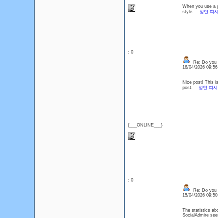
When you use a ge
style.
성인 피
: 0
Re: Do you l
18/04/2026 09:5
Nice post! This is
post.
성인 피시
{___ONLINE___}
: 0
Re: Do you l
15/04/2026 09:5
The statistics abo
SocialAdmire se