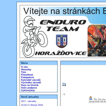
Menu
O nás
Aktuality
Tým
Fotoalbum
Fotogalerie
Kalendář závodů
Výsledky závodů
Kam na trénink
Vaše podpora
Cyklovýlety
: 0
Nové aktuality
Re: Do you l
2017 - aktuality
20/04/2026 09:2
10.03.17 Shrnutí 2016