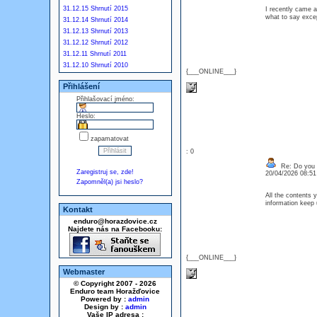
31.12.15 Shrnutí 2015
I recently came a
what to say excep
31.12.14 Shrnutí 2014
31.12.13 Shrnutí 2013
31.12.12 Shrnutí 2012
31.12.11 Shrnutí 2011
31.12.10 Shrnutí 2010
{___ONLINE___}
Přihlášení
Přihlašovací jméno:
Heslo:
zapamatovat
: 0
Re: Do you l
Zaregistruj se, zde!
20/04/2026 08:5
Zapomněl(a) jsi heslo?
All the contents y
information keep
Kontakt
enduro@horazdovice.cz
Najdete nás na Facebooku:
{___ONLINE___}
Webmaster
© Copyright 2007 - 2026
Enduro team Horažďovice
Powered by :
admin
Design by :
admin
Vaše IP adresa :