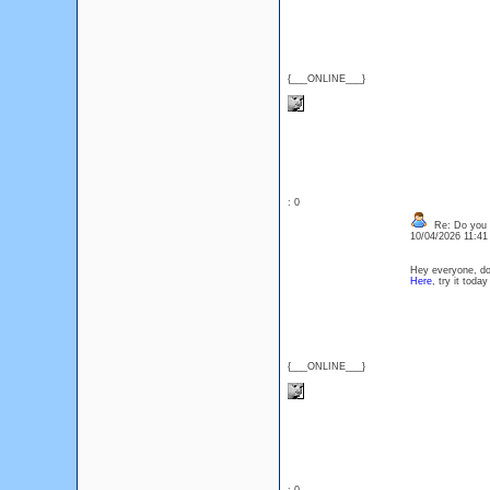
{___ONLINE___}
: 0
Re: Do you l
10/04/2026 11:4
Hey everyone, do 
Here
, try it tod
{___ONLINE___}