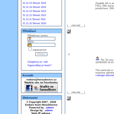
31.12.15 Shrnutí 2015
Zitadelle AG is a
FSC), EMI and pa
31.12.14 Shrnutí 2014
jurisdictions. Of
31.12.13 Shrnutí 2013
31.12.12 Shrnutí 2012
31.12.11 Shrnutí 2011
31.12.10 Shrnutí 2010
{___ONLINE___}
Přihlášení
Přihlašovací jméno:
Heslo:
zapamatovat
: 0
Re: Do you l
Zaregistruj se, zde!
11/04/2026 14:2
Zapomněl(a) jsi heslo?
This particular i
moreover admitted
Kontakt
colatogel alternati
enduro@horazdovice.cz
Najdete nás na Facebooku:
{___ONLINE___}
Webmaster
© Copyright 2007 - 2026
Enduro team Horažďovice
Powered by :
admin
Design by :
admin
Vaše IP adresa :