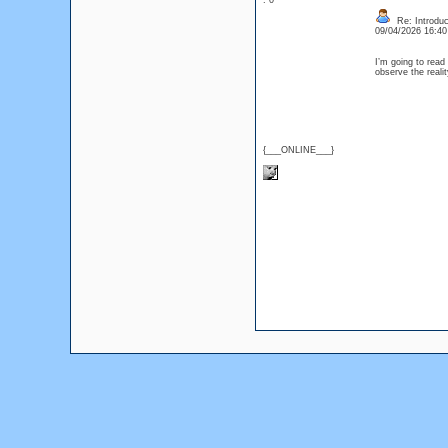
: 0
Re: Introduc
09/04/2026 16:4
I’m going to read 
observe the realit
{___ONLINE___}