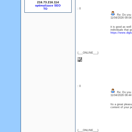
216.73.216.114
optimalizace SEO
: 0
Re: Do you l
11/04/2026 09:0
it is good as wel
individuals that 
https://www.digi
{___ONLINE___}
: 0
Re: Do you l
11/04/2026 08:4
Its a great pleasu
content of your
{___ONLINE___}