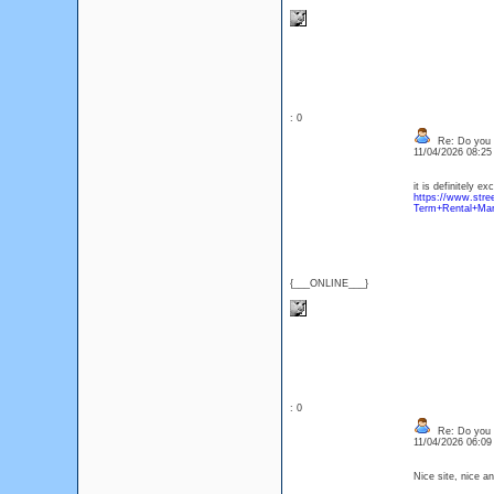
: 0
Re: Do you l
11/04/2026 08:2
it is definitely ex
https://www.str
Term+Rental+Mar
{___ONLINE___}
: 0
Re: Do you l
11/04/2026 06:0
Nice site, nice 