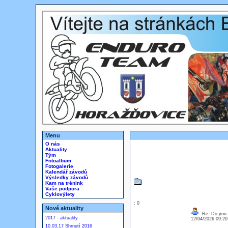
Menu
O nás
Aktuality
Tým
Fotoalbum
Fotogalerie
Kalendář závodů
Výsledky závodů
Kam na trénink
Vaše podpora
Cyklovýlety
: 0
Nové aktuality
Re: Do you l
2017 - aktuality
12/04/2026 09:2
10.03.17 Shrnutí 2016