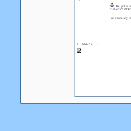
: 0
Re: pokecua
31/03/2026 09:4
But wanna say tha
{___ONLINE___}