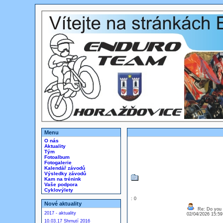
Menu
O nás
Aktuality
Tým
Fotoalbum
Fotogalerie
Kalendář závodů
Výsledky závodů
Kam na trénink
Vaše podpora
Cyklovýlety
: 0
Nové aktuality
Re: Do you l
2017 - aktuality
02/04/2026 15:5
10.03.17 Shrnutí 2016