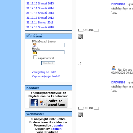
31.12.15 Shrnutí 2015
DFLWIN88
ศูนย์ร
31.12.14 Shrnutí 2014
เล่นได้ทุกที่ทุกเ
ไทย.
31.12.13 Shrnutí 2013
31.12.12 Shrnutí 2012
31.12.11 Shrnutí 2011
31.12.10 Shrnutí 2010
{___ONLINE___}
Přihlášení
Přihlašovací jméno:
Heslo:
zapamatovat
: 0
Re: Do you l
Zaregistruj se, zde!
02/04/2026 09:3
Zapomněl(a) jsi heslo?
DFLWIN88
ศูนย์ร
เล่นได้ทุกที่ทุกเ
Kontakt
ไทย.
enduro@horazdovice.cz
Najdete nás na Facebooku:
{___ONLINE___}
Webmaster
© Copyright 2007 - 2026
Enduro team Horažďovice
Powered by :
admin
Design by :
admin
Vaše IP adresa :