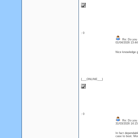
: 0
Re: Do you l
01/04/2026 13:4
Nice knowledge ga
{___ONLINE___}
: 0
Re: Do you l
31/03/2026 14:1
In fact dependable
case to boot. Mo