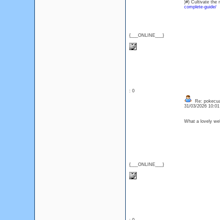
)#) Cultivate th
complete-guide/
{___ONLINE___}
: 0
Re: pokecua
31/03/2026 10:0
What a lovely web
{___ONLINE___}