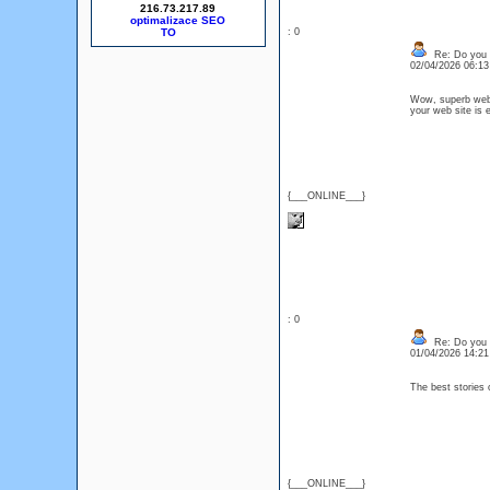
216.73.217.89
optimalizace SEO
: 0
Re: Do you l
02/04/2026 06:1
Wow, superb webl
your web site is 
{___ONLINE___}
: 0
Re: Do you l
01/04/2026 14:2
The best stories
{___ONLINE___}