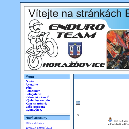
Menu
O nás
Aktuality
Tým
Fotoalbum
Fotogalerie
Kalendář závodů
Výsledky závodů
Kam na trénink
Vaše podpora
Cyklovýlety
: 0
Nové aktuality
Re: Do you l
2017 - aktuality
24/03/2026 13:4
10.03.17 Shrnutí 2016