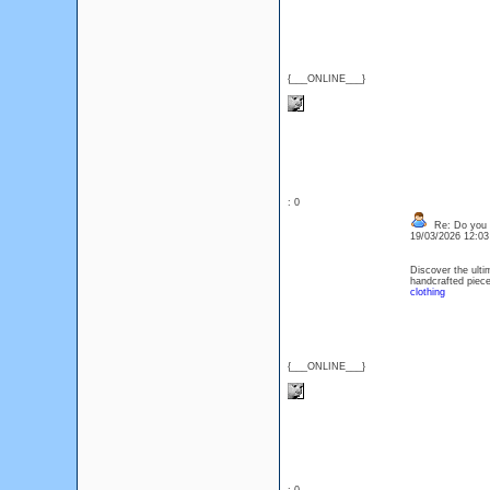
{___ONLINE___}
: 0
Re: Do you l
19/03/2026 12:0
Discover the ulti
handcrafted piece
clothing
{___ONLINE___}