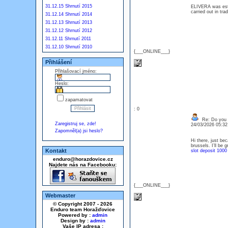
31.12.15 Shrnutí 2015
ELIVERA was esta
carried out in tr
31.12.14 Shrnutí 2014
31.12.13 Shrnutí 2013
31.12.12 Shrnutí 2012
31.12.11 Shrnutí 2011
31.12.10 Shrnutí 2010
{___ONLINE___}
Přihlášení
Přihlašovací jméno:
Heslo:
zapamatovat
: 0
Re: Do you l
Zaregistruj se, zde!
24/03/2026 05:3
Zapomněl(a) jsi heslo?
Hi there, just be
brussels. I’ll be
Kontakt
slot deposit 1000
enduro@horazdovice.cz
Najdete nás na Facebooku:
{___ONLINE___}
Webmaster
© Copyright 2007 - 2026
Enduro team Horažďovice
Powered by :
admin
Design by :
admin
Vaše IP adresa :