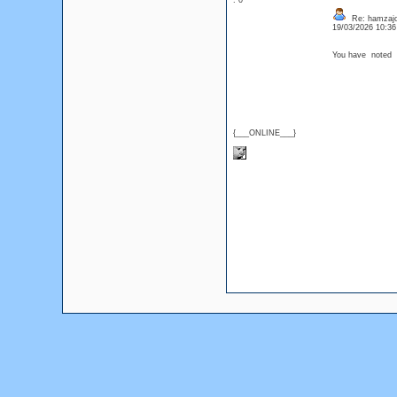
: 0
Re: hamzaj
19/03/2026 10:3
You have noted v
{___ONLINE___}