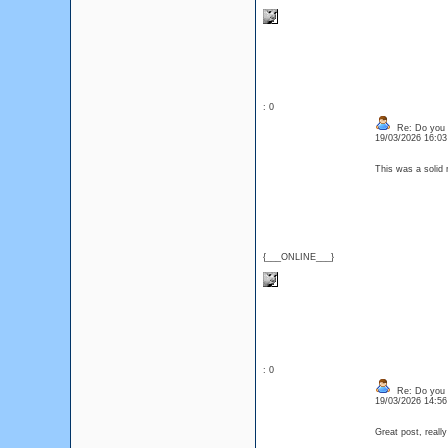
: 0
Re: Do you l
19/03/2026 16:0
This was a solid r
{___ONLINE___}
: 0
Re: Do you l
19/03/2026 14:5
Great post, reall