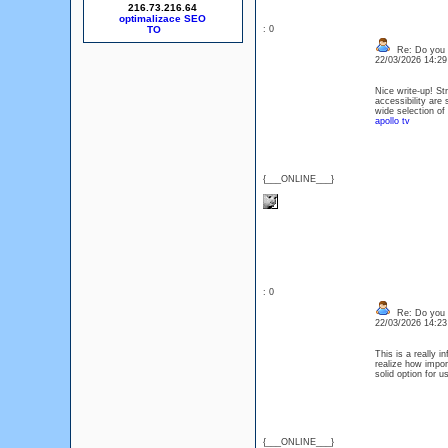
216.73.216.64
optimalizace SEO
: 0
Re: Do you l
22/03/2026 14:2
Nice write-up! St
accessibility are
wide selection of
apollo tv
{___ONLINE___}
: 0
Re: Do you l
22/03/2026 14:2
This is a really 
realize how impor
solid option for 
{___ONLINE___}