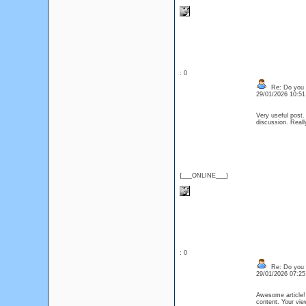
: 0
Re: Do you l
29/01/2026 10:5
Very useful post. 
discussion. Reall
{___ONLINE___}
: 0
Re: Do you l
29/01/2026 07:2
Awesome article! I
content. Your vi