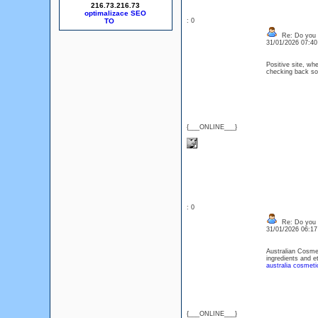
216.73.216.73
optimalizace SEO
: 0
Re: Do you l
31/01/2026 07:4
Positive site, whe
checking back so
{___ONLINE___}
: 0
Re: Do you l
31/01/2026 06:1
Australian Cosmet
ingredients and e
australia cosmeti
{___ONLINE___}