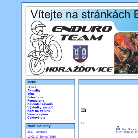
Menu
O nás
Aktuality
Tým
Fotoalbum
Fotogalerie
Kalendář závodů
Výsledky závodů
Kam na trénink
Vaše podpora
Cyklovýlety
: 0
Nové aktuality
Re: Do you l
2017 - aktuality
31/01/2026 12:2
10.03.17 Shrnutí 2016