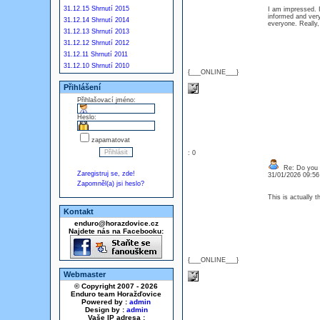
31.12.15 Shrnutí 2015
I am impressed. I
informed and very
31.12.14 Shrnutí 2014
everyone. Really
31.12.13 Shrnutí 2013
31.12.12 Shrnutí 2012
31.12.11 Shrnutí 2011
31.12.10 Shrnutí 2010
{___ONLINE___}
Přihlášení
Přihlašovací jméno:
Heslo:
zapamatovat
: 0
Re: Do you l
Zaregistruj se, zde!
31/01/2026 09:5
Zapomněl(a) jsi heslo?
This is actually 
Kontakt
enduro@horazdovice.cz
Najdete nás na Facebooku:
{___ONLINE___}
Webmaster
© Copyright 2007 - 2026
Enduro team Horažďovice
Powered by :
admin
Design by :
admin
Vaše IP adresa :