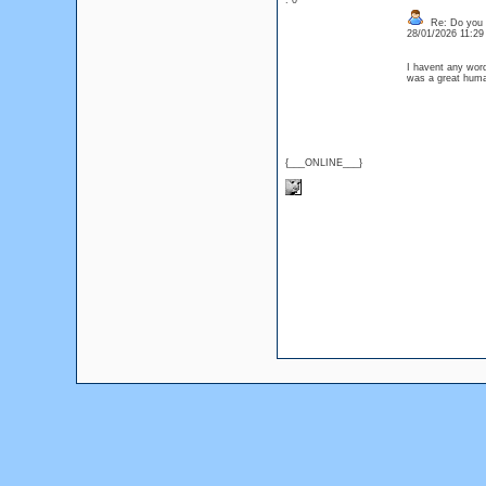
: 0
Re: Do you l
28/01/2026 11:2
I havent any word
was a great huma
{___ONLINE___}