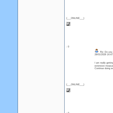
{___ONLINE___}
: 0
Re: Do you l
28/01/2026 14:4
I am really getti
extensive measure
Continue doing wo
{___ONLINE___}