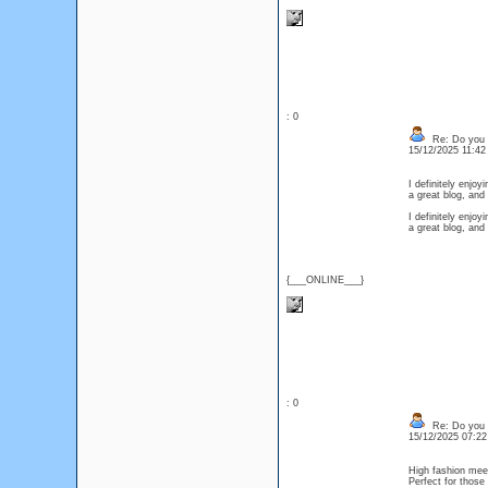
: 0
Re: Do you l
15/12/2025 11:4
I definitely enjoy
a great blog, an
I definitely enjoy
a great blog, an
{___ONLINE___}
: 0
Re: Do you l
15/12/2025 07:2
High fashion meet
Perfect for thos