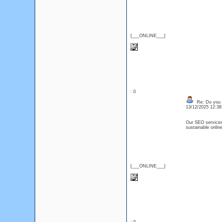
{___ONLINE___}
: 0
Re: Do you l
13/12/2025 12:3
Our SEO services 
sustainable onl
{___ONLINE___}