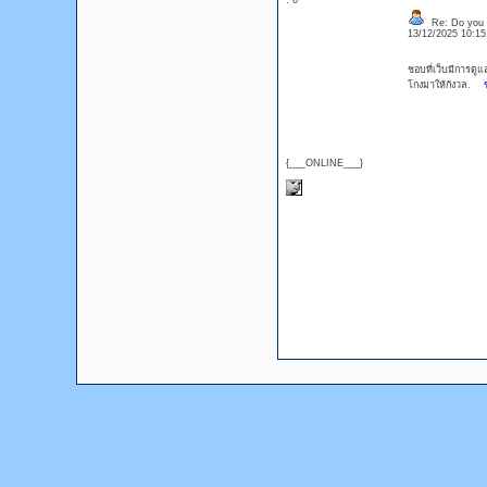
: 0
Re: Do you l
13/12/2025 10:1
ชอบที่เว็บมีการดูแ
โกงมาให้กังวล.
{___ONLINE___}