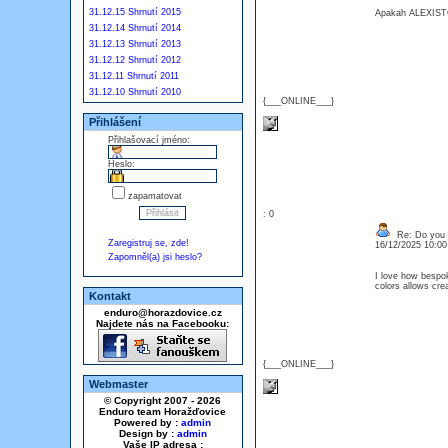
31.12.15 Shrnutí 2015
Apakah ALEXISTO
31.12.14 Shrnutí 2014
31.12.13 Shrnutí 2013
31.12.12 Shrnutí 2012
31.12.11 Shrnutí 2011
31.12.10 Shrnutí 2010
{___ONLINE___}
Přihlášení
Přihlašovací jméno:
Heslo:
zapamatovat
: 0
Re: Do you l
Zaregistruj se, zde!
16/12/2025 10:0
Zapomněl(a) jsi heslo?
I love how bespok
colors allows cre
Kontakt
enduro@horazdovice.cz
Najdete nás na Facebooku:
{___ONLINE___}
Webmaster
© Copyright 2007 - 2026
Enduro team Horažďovice
Powered by :
admin
Design by :
admin
Vaše IP adresa :