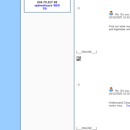
216.73.217.39
optimalizace SEO
: 0
Re: Do you l
15/12/2025 12:4
Find out what mak
and legendary w
{___ONLINE___}
: 0
Re: Do you l
15/12/2025 12:3
Understand Canad
visitor visa.
Can
{___ONLINE___}