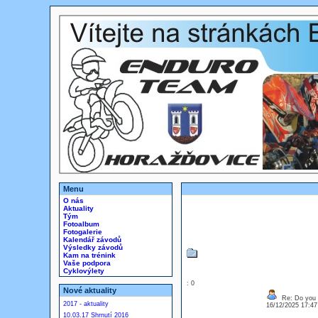
Menu
O nás
Aktuality
Tým
Fotoalbum
Fotogalerie
Kalendář závodů
Výsledky závodů
Kam na trénink
Vaše podpora
Cyklovýlety
: 0
Nové aktuality
Re: Do you l
2017 - aktuality
16/12/2025 17:4
10.03.17 Shrnutí 2016