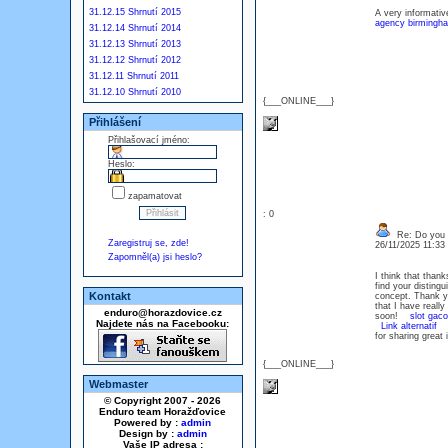
31.12.15 Shrnutí 2015
A very informativ
agency birmingh
31.12.14 Shrnutí 2014
31.12.13 Shrnutí 2013
31.12.12 Shrnutí 2012
31.12.11 Shrnutí 2011
31.12.10 Shrnutí 2010
{___ONLINE___}
Přihlášení
Přihlašovací jméno:
Heslo:
zapamatovat
: 0
Re: Do you l
Zaregistruj se, zde!
26/11/2025 11:3
Zapomněl(a) jsi heslo?
I think that than
find your disting
Kontakt
concept. Thank 
that I have really
enduro@horazdovice.cz
soon!
slot gaco
Najdete nás na Facebooku:
Link alternatif
Yo
for sharing grea
{___ONLINE___}
Webmaster
© Copyright 2007 - 2026
Enduro team Horažďovice
Powered by :
admin
Design by :
admin
Vaše IP adresa :