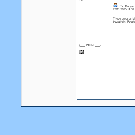
: 0
Re: Do you l
22/11/2025 11:3
These dresses ble
beautifully. Peop
{___ONLINE___}