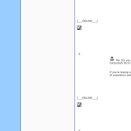
{___ONLINE___}
: 0
Re: Do you l
23/11/2025 05:5
If you’re buying 
of experience and
{___ONLINE___}