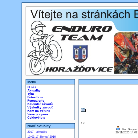
Menu
O nás
Aktuality
Tým
Fotoalbum
Fotogalerie
Kalendář závodů
Výsledky závodů
Kam na trénink
Vaše podpora
Cyklovýlety
: 0
Nové aktuality
Re: Do you l
2017 - aktuality
26/11/2025 14:0
10.03.17 Shrnutí 2016