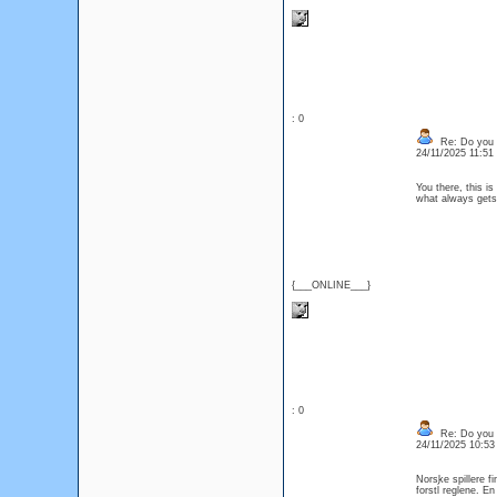
: 0
Re: Do you l
24/11/2025 11:5
You there, this is
what always get
{___ONLINE___}
: 0
Re: Do you l
24/11/2025 10:5
Norske spillere f
forstĺ reglene. E