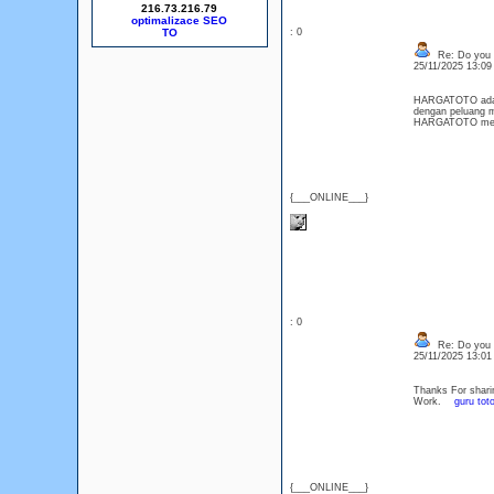
216.73.216.79
optimalizace SEO
: 0
Re: Do you l
25/11/2025 13:0
HARGATOTO adalah
dengan peluang m
HARGATOTO mema
{___ONLINE___}
: 0
Re: Do you l
25/11/2025 13:0
Thanks For sharin
Work.
guru tot
{___ONLINE___}