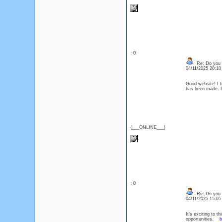
: 0
Re: Do you l
04/11/2025 20:1
Good website! I t
has been made. I
{___ONLINE___}
: 0
Re: Do you l
04/11/2025 15:0
It’s exciting to 
opportunities.
b