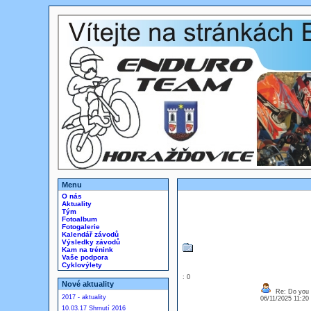
Menu
O nás
Aktuality
Tým
Fotoalbum
Fotogalerie
Kalendář závodů
Výsledky závodů
Kam na trénink
Vaše podpora
Cyklovýlety
: 0
Nové aktuality
Re: Do you l
2017 - aktuality
06/11/2025 11:2
10.03.17 Shrnutí 2016