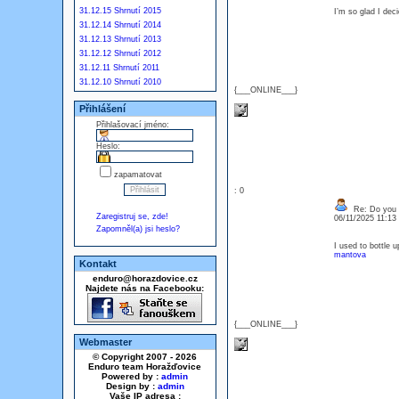
31.12.15 Shrnutí 2015
I’m so glad I dec
31.12.14 Shrnutí 2014
31.12.13 Shrnutí 2013
31.12.12 Shrnutí 2012
31.12.11 Shrnutí 2011
31.12.10 Shrnutí 2010
{___ONLINE___}
Přihlášení
Přihlašovací jméno:
Heslo:
zapamatovat
: 0
Re: Do you l
Zaregistruj se, zde!
06/11/2025 11:1
Zapomněl(a) jsi heslo?
I used to bottle
mantova
Kontakt
enduro@horazdovice.cz
Najdete nás na Facebooku:
{___ONLINE___}
Webmaster
© Copyright 2007 - 2026
Enduro team Horažďovice
Powered by :
admin
Design by :
admin
Vaše IP adresa :