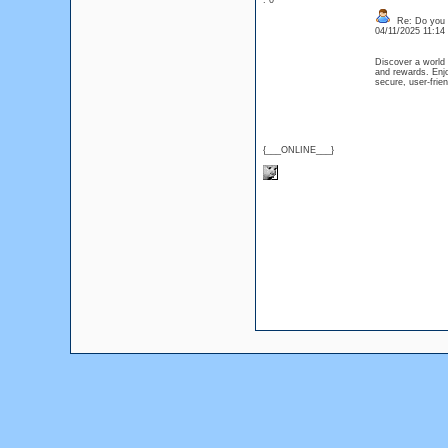
: 0
Re: Do you l
04/11/2025 11:1
Discover a world 
and rewards. Enjo
secure, user-frien
{___ONLINE___}