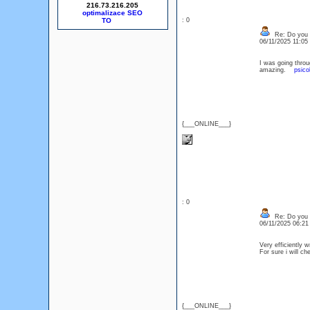
216.73.216.205
optimalizace SEO
: 0
Re: Do you l
06/11/2025 11:0
I was going thro
amazing.
psico
{___ONLINE___}
: 0
Re: Do you l
06/11/2025 06:2
Very efficiently w
For sure i will c
{___ONLINE___}