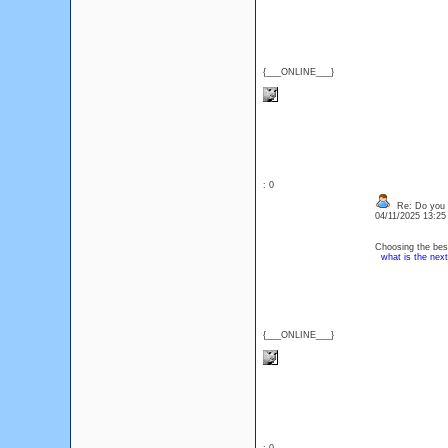
{___ONLINE___}
: 0
Re: Do you l
04/11/2025 13:2
Choosing the best
what is the next
{___ONLINE___}