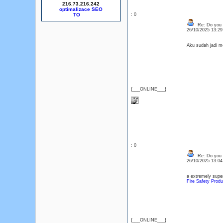
216.73.216.242
optimalizace SEO
: 0
Re: Do you l
26/10/2025 13:2
Aku sudah jadi 
{___ONLINE___}
: 0
Re: Do you l
26/10/2025 13:0
a extremely super
Fire Safety Produ
{___ONLINE___}