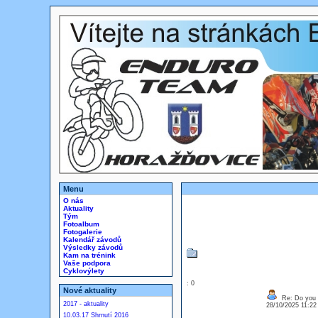
Menu
O nás
Aktuality
Tým
Fotoalbum
Fotogalerie
Kalendář závodů
Výsledky závodů
Kam na trénink
Vaše podpora
Cyklovýlety
: 0
Nové aktuality
Re: Do you l
2017 - aktuality
28/10/2025 11:2
10.03.17 Shrnutí 2016