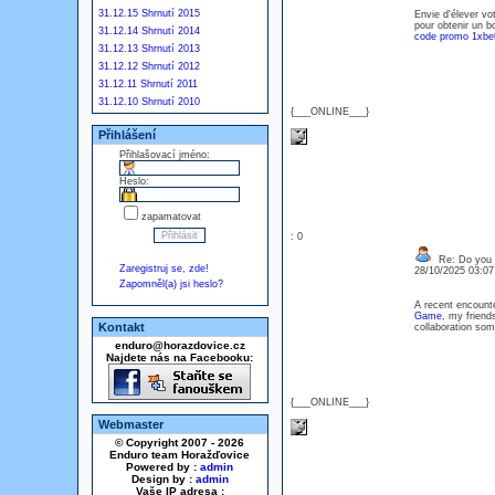
31.12.15 Shrnutí 2015
Envie d'élever vo
pour obtenir un b
31.12.14 Shrnutí 2014
code promo 1xbet
31.12.13 Shrnutí 2013
31.12.12 Shrnutí 2012
31.12.11 Shrnutí 2011
31.12.10 Shrnutí 2010
{___ONLINE___}
Přihlášení
Přihlašovací jméno:
Heslo:
zapamatovat
: 0
Re: Do you l
Zaregistruj se, zde!
28/10/2025 03:0
Zapomněl(a) jsi heslo?
A recent encount
Game
, my friend
Kontakt
collaboration som
enduro@horazdovice.cz
Najdete nás na Facebooku:
{___ONLINE___}
Webmaster
© Copyright 2007 - 2026
Enduro team Horažďovice
Powered by :
admin
Design by :
admin
Vaše IP adresa :