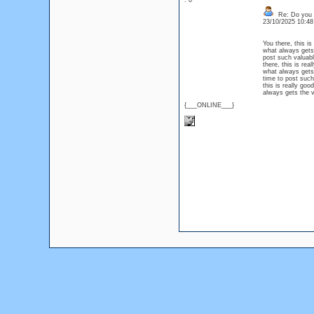
: 0
Re: Do you l
23/10/2025 10:4
You there, this is
what always get
post such valuabl
there, this is rea
what always get
time to post such
this is really go
always gets the 
{___ONLINE___}