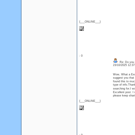
{___ONLINE___}
: 0
Re: Do you l
23/10/2025 12:3
Wow, What a Excel
suggest you that
found this to muc
type of info.Th
searching for.I w
Excellent post. I 
please keep shar
{___ONLINE___}