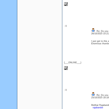
: 0
Re: Do you l
26/10/2025 10:2
I just got to this
Enormous thumbs 
{___ONLINE___}
: 0
Re: Do you l
25/10/2025 18:1
Melihat Rajabando
rajabandot