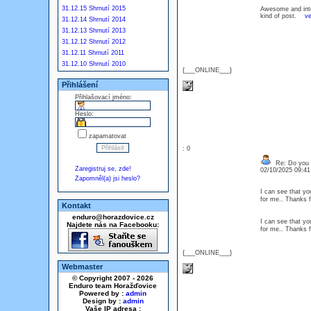
31.12.15 Shrnutí 2015
Awesome and inter
kind of post.
ve
31.12.14 Shrnutí 2014
31.12.13 Shrnutí 2013
31.12.12 Shrnutí 2012
31.12.11 Shrnutí 2011
31.12.10 Shrnutí 2010
{___ONLINE___}
Přihlášení
Přihlašovací jméno:
Heslo:
zapamatovat
: 0
Re: Do you l
Zaregistruj se, zde!
02/10/2025 09:4
Zapomněl(a) jsi heslo?
I can see that yo
for me.. Thanks f
Kontakt
enduro@horazdovice.cz
I can see that yo
Najdete nás na Facebooku:
for me.. Thanks f
{___ONLINE___}
Webmaster
© Copyright 2007 - 2026
Enduro team Horažďovice
Powered by :
admin
Design by :
admin
Vaše IP adresa :