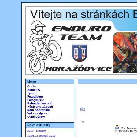
Menu
O nás
Aktuality
Tým
Fotoalbum
Fotogalerie
Kalendář závodů
Výsledky závodů
Kam na trénink
Vaše podpora
Cyklovýlety
: 0
Nové aktuality
Re: Do you l
2017 - aktuality
02/10/2025 19:5
10.03.17 Shrnutí 2016