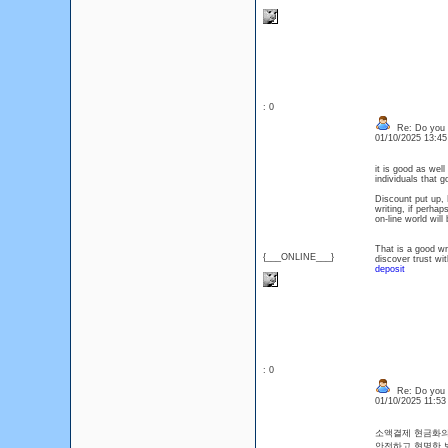
: 0
Re: Do you l
01/10/2025 13:4
it is good as wel
individuals that 
Discount put up, 
writing, if perhap
on-line world wil
That is a good wr
{___ONLINE___}
discover trust wi
deposit
: 0
Re: Do you l
01/10/2025 11:5
소액결제 현금화의
안전하고 현명한