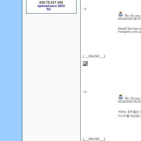
216.73.217.104
optimalizace SEO
: 0
Re: Do you l
02/10/2025 08:0
Herald Sun has re
Foxsports.com.a
{___ONLINE___}
: 0
Re: Do you l
02/10/2025 05:2
저희는 청주출장 
마사지를 제공합
{___ONLINE___}