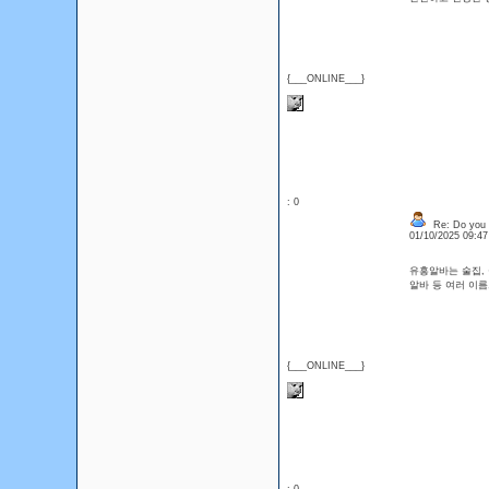
{___ONLINE___}
: 0
Re: Do you l
01/10/2025 09:4
유흥알바는 술집,
알바 등 여러 이
{___ONLINE___}