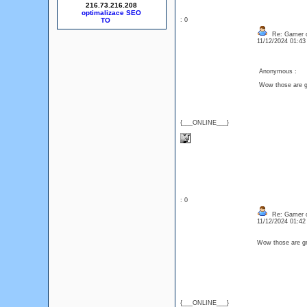
216.73.216.208
optimalizace SEO
: 0
Re: Gamer o
11/12/2024 01:4
Anonymous :
Wow those are g
{___ONLINE___}
: 0
Re: Gamer o
11/12/2024 01:4
Wow those are gr
{___ONLINE___}