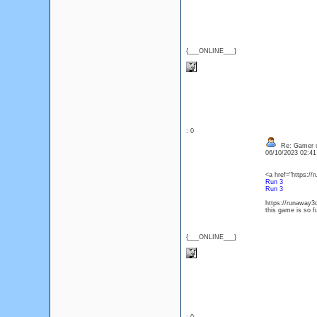
{___ONLINE___}
: 0
Re: Gamer o
06/10/2023 02:4
<a href="https:/
Run 3
Run 3
https://runaway3
this game is so fu
{___ONLINE___}