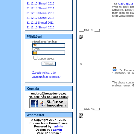
31.12.15 Shrnutí 2015
The
iCal CapCut 
With its sleek de
31.12.14 Shrnutí 2014
activities. Easil
them ideal for pl
31.12.13 Shrnutí 2013
https://icalcapcu
31.12.12 Shrnutí 2012
31.12.11 Shrnutí 2011
31.12.10 Shrnutí 2010
{___ONLINE___}
Přihlášení
Přihlašovací jméno:
Heslo:
zapamatovat
: 0
Re: Gamer o
Zaregistruj se, zde!
15/03/2025 00:5
Zapomněl(a) jsi heslo?
The chase continu
endless runner. G
Kontakt
enduro@horazdovice.cz
Najdete nás na Facebooku:
{___ONLINE___}
Webmaster
© Copyright 2007 - 2026
Enduro team Horažďovice
Powered by :
admin
Design by :
admin
Vaše IP adresa :