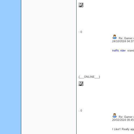
: 0
Re: Gamer o
24/10/2024 04:3
traffic rider
stands
{___ONLINE___}
: 0
Re: Gamer o
20/02/2024 09:4
I Like!! Really a