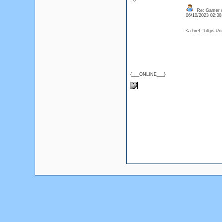
: 0
Re: Gamer o
06/10/2023 02:3
<a href="https:/
{___ONLINE___}