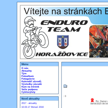
Menu
O nás
Aktuality
Tým
Fotoalbum
Fotogalerie
Kalendář závodů
Výsledky závodů
Kam na trénink
Vaše podpora
Cyklovýlety
: 0
Nové aktuality
Re: Gamer o
2017 - aktuality
08/04/2025 08:5
10.03.17 Shrnutí 2016