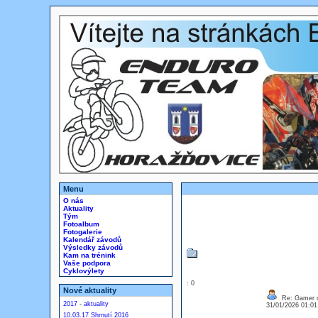
Menu
O nás
Aktuality
Tým
Fotoalbum
Fotogalerie
Kalendář závodů
Výsledky závodů
Kam na trénink
Vaše podpora
Cyklovýlety
: 0
Nové aktuality
Re: Gamer o
2017 - aktuality
31/01/2026 01:0
10.03.17 Shrnutí 2016