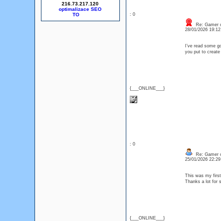
216.73.217.120
optimalizace SEO
: 0
Re: Gamer o
28/01/2026 19:1
I’ve read some 
you put to create
{___ONLINE___}
: 0
Re: Gamer o
25/01/2026 22:2
This was my first
Thanks a lot for s
{___ONLINE___}