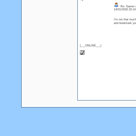
: 0
Re: Gamer o
14/01/2026 20:1
I’m not that much 
and bookmark your
{___ONLINE___}