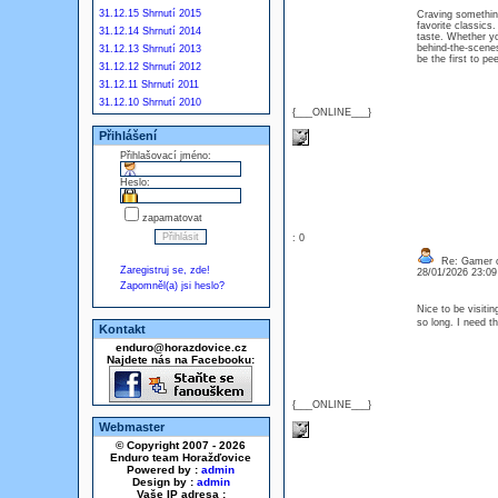
31.12.15 Shrnutí 2015
Craving somethin
favorite classics
31.12.14 Shrnutí 2014
taste. Whether yo
behind-the-scenes
31.12.13 Shrnutí 2013
be the first to p
31.12.12 Shrnutí 2012
31.12.11 Shrnutí 2011
31.12.10 Shrnutí 2010
{___ONLINE___}
Přihlášení
Přihlašovací jméno:
Heslo:
zapamatovat
: 0
Re: Gamer o
Zaregistruj se, zde!
28/01/2026 23:0
Zapomněl(a) jsi heslo?
Nice to be visiti
so long. I need t
Kontakt
enduro@horazdovice.cz
Najdete nás na Facebooku:
{___ONLINE___}
Webmaster
© Copyright 2007 - 2026
Enduro team Horažďovice
Powered by :
admin
Design by :
admin
Vaše IP adresa :