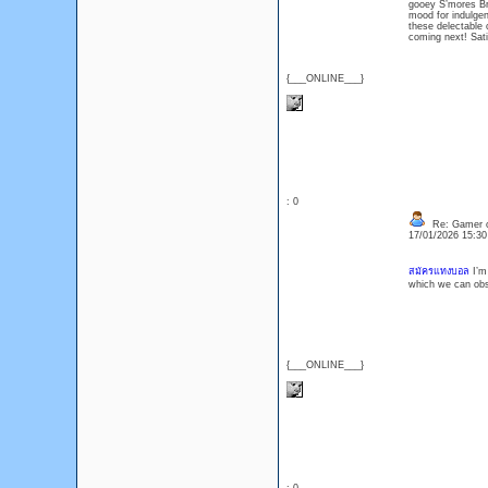
gooey S’mores Bro
mood for indulgen
these delectable 
coming next! Sati
{___ONLINE___}
: 0
Re: Gamer o
17/01/2026 15:3
สมัครแทงบอล
I’m 
which we can obser
{___ONLINE___}