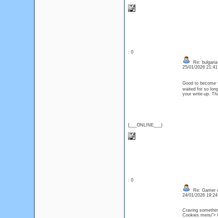
: 0
Re: bulgaria
25/01/2026 21:4
Good to become vi
waited for so long
your write-up. Th
{___ONLINE___}
: 0
Re: Gamer o
24/01/2026 19:2
Craving something
Cookies menu"> Cr