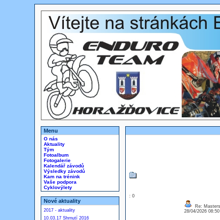
Menu
O nás
Aktuality
Tým
Fotoalbum
Fotogalerie
Kalendář závodů
Výsledky závodů
Kam na trénink
Vaše podpora
Cyklovýlety
: 0
Nové aktuality
Re: Masters
2017 - aktuality
28/04/2026 08:5
10.03.17 Shrnutí 2016