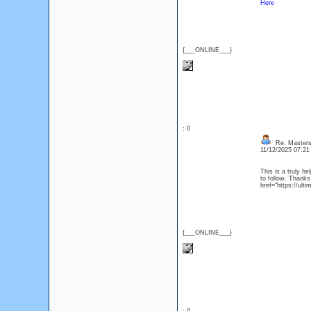
Here
{___ONLINE___}
: 0
Re: Masters
11/12/2025 07:2
This is a truly h
to follow. Thanks
href="https://ulti
{___ONLINE___}