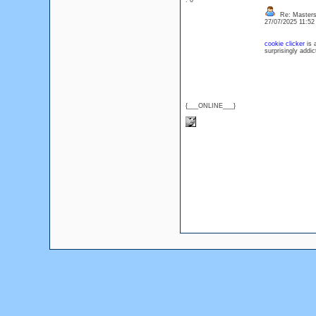
: 0
Re: Masters
27/07/2025 11:5
cookie clicker
is a
surprisingly addic
{___ONLINE___}