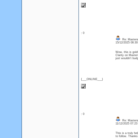
: 0
Re: Masters
15/12/2025 08:3
Wow, this is gold!
Clarity on Master
just wouldn't budg
{___ONLINE___}
: 0
Re: Masters
11/12/2025 07:2
This is a truly h
to follow. Thanks