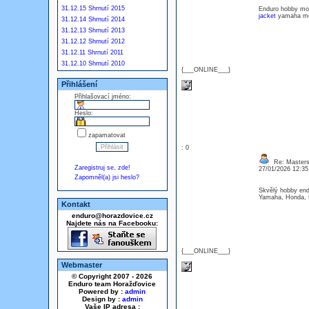
31.12.15 Shrnutí 2015
Enduro hobby mo
jacket
yamaha mot
31.12.14 Shrnutí 2014
31.12.13 Shrnutí 2013
31.12.12 Shrnutí 2012
31.12.11 Shrnutí 2011
31.12.10 Shrnutí 2010
{___ONLINE___}
Přihlášení
Přihlašovací jméno:
Heslo:
zapamatovat
: 0
Re: Masters
Zaregistruj se, zde!
27/01/2026 12:3
Zapomněl(a) jsi heslo?
Skvělý hobby end
Yamaha, Honda, f
Kontakt
enduro@horazdovice.cz
Najdete nás na Facebooku:
{___ONLINE___}
Webmaster
© Copyright 2007 - 2026
Enduro team Horažďovice
Powered by :
admin
Design by :
admin
Vaše IP adresa :