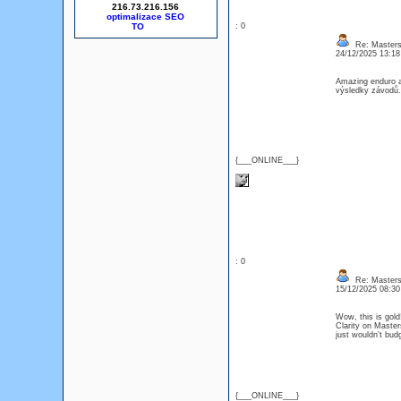
216.73.216.156
optimalizace SEO
: 0
Re: Masters
24/12/2025 13:1
Amazing enduro a
výsledky závodů.
{___ONLINE___}
: 0
Re: Masters
15/12/2025 08:3
Wow, this is gold!
Clarity on Master
just wouldn't budg
{___ONLINE___}