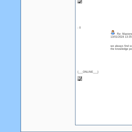
: 0
Re: Masters
13/01/2024 13:3
we always find s
the knowledge po
{___ONLINE___}