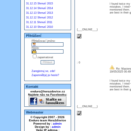
31.12.15 Shrnutí 2015
I found twice my 
mistakes. I tried
31.12.14 Shrnutí 2014
mentioned them. I
are best in their
31.12.13 Shrnutí 2013
31.12.12 Shrnutí 2012
31.12.11 Shrnutí 2011
31.12.10 Shrnutí 2010
{___ONLINE___}
Přihlášení
Přihlašovací jméno:
Heslo:
zapamatovat
: 0
Re: Masters
Zaregistruj se, zde!
19/05/2025 00:4
Zapomněl(a) jsi heslo?
I found twice my 
mistakes. I tried
Kontakt
mentioned them. I
are best in their
enduro@horazdovice.cz
Najdete nás na Facebooku:
{___ONLINE___}
Webmaster
© Copyright 2007 - 2026
Enduro team Horažďovice
Powered by :
admin
Design by :
admin
Vaše IP adresa :