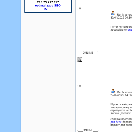
216.73.217.117
optimalizace SEO
: 0
Re: Masters
30/04/2025 09:1
I offer my sincere
accessible to
unb
{___ONLINE___}
: 0
Re: Masters
27/02/2025 14:5
Шукаєте найкращи
звернути увагу н
отримувати необх
якісних добавок
Завдяки простоті
для себе
переваг
варіант для свог
{___ONLINE___}