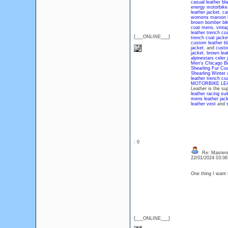
casual leather bla
energy motorbike 
leather jacket
,
ca
womens maroon bi
brown bomber bike
coat mens
,
vinta
leather trench co
{___ONLINE___}
trench coat jacke
custom leather bl
jacket
, and
custo
jacket
,
brown leat
alpinestars celer 
Men’s Chicago Br
Shearling Fur Co
Shearling Winter
leather trench c
MOTORBIKE LE
Leather is the su
leather racing sui
mens leather jac
leather vest
and
: 0
Re: Masters
22/01/2024 03:0
One thing I want t
{___ONLINE___}