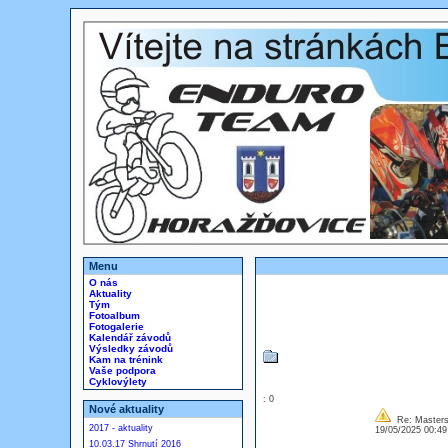
Menu
O nás
Aktuality
Tým
Fotoalbum
Fotogalerie
Kalendář závodů
Výsledky závodů
Kam na trénink
Vaše podpora
Cyklovýlety
: 0
Nové aktuality
Re: Masters
2017 - aktuality
19/05/2025 00:4
10.03.17 Shrnutí 2016