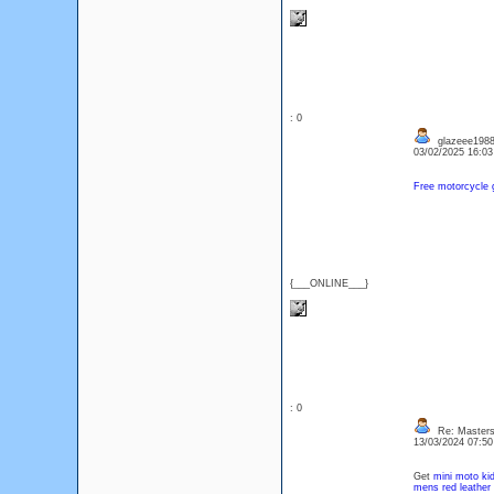
: 0
glazeee1988
03/02/2025 16:0
Free motorcycle
{___ONLINE___}
: 0
Re: Masters
13/03/2024 07:5
Get
mini moto kid
mens red leather 