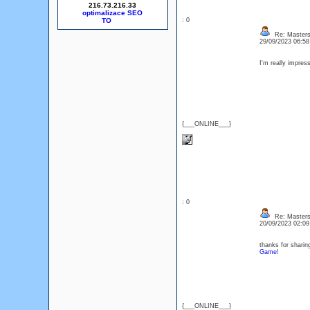
216.73.216.33
optimalizace SEO
: 0
Re: Masters
29/09/2023 06:5
I'm really impres
{___ONLINE___}
: 0
Re: Masters
20/09/2023 02:0
thanks for sharin
Game
!
{___ONLINE___}