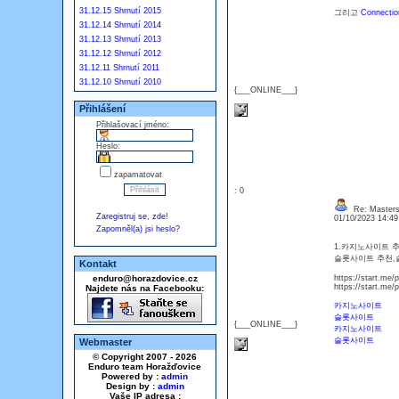
31.12.15 Shrnutí 2015
그리고
Connecti
31.12.14 Shrnutí 2014
31.12.13 Shrnutí 2013
31.12.12 Shrnutí 2012
31.12.11 Shrnutí 2011
31.12.10 Shrnutí 2010
{___ONLINE___}
Přihlášení
Přihlašovací jméno:
Heslo:
zapamatovat
: 0
Re: Masters
Zaregistruj se, zde!
01/10/2023 14:4
Zapomněl(a) jsi heslo?
1.카지노사이트 
슬롯사이트 추천,
Kontakt
enduro@horazdovice.cz
https://start.me
https://start.me/
Najdete nás na Facebooku:
카지노사이트
슬롯사이트
{___ONLINE___}
카지노사이트
슬롯사이트
Webmaster
© Copyright 2007 - 2026
Enduro team Horažďovice
Powered by :
admin
Design by :
admin
Vaše IP adresa :