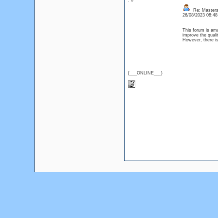
: 0
Re: Masters
26/08/2023 08:4
This forum is ama
improve the quali
However, there is
{___ONLINE___}