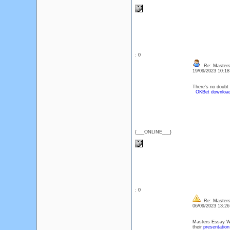
: 0
Re: Masters
19/09/2023 10:1
There's no doubt i
OKBet downloa
{___ONLINE___}
: 0
Re: Masters
06/09/2023 13:2
Masters Essay Wri
their
presentation