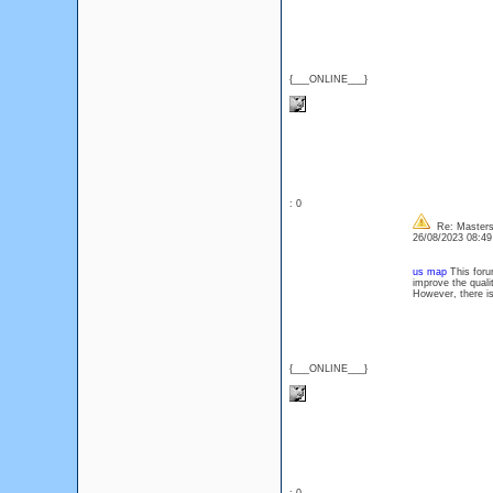
{___ONLINE___}
: 0
Re: Masters
26/08/2023 08:4
us map
This forum
improve the quali
However, there is
{___ONLINE___}