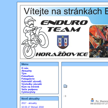
Menu
O nás
Aktuality
Tým
Fotoalbum
Fotogalerie
Kalendář závodů
Výsledky závodů
Kam na trénink
Vaše podpora
Cyklovýlety
: 0
Nové aktuality
Re: Masters
2017 - aktuality
09/10/2023 07:2
10.03.17 Shrnutí 2016