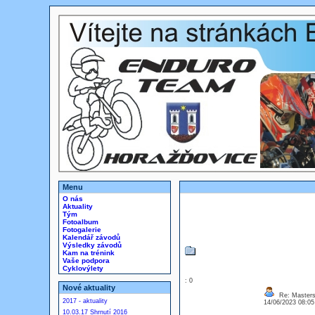
Menu
O nás
Aktuality
Tým
Fotoalbum
Fotogalerie
Kalendář závodů
Výsledky závodů
Kam na trénink
Vaše podpora
Cyklovýlety
: 0
Nové aktuality
Re: Masters
2017 - aktuality
14/06/2023 08:0
10.03.17 Shrnutí 2016