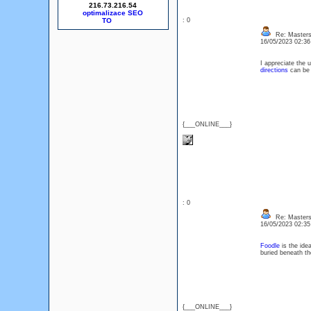
216.73.216.54
optimalizace SEO
: 0
Re: Masters
16/05/2023 02:3
I appreciate the 
directions
can be 
{___ONLINE___}
: 0
Re: Masters
16/05/2023 02:3
Foodle
is the ide
buried beneath th
{___ONLINE___}