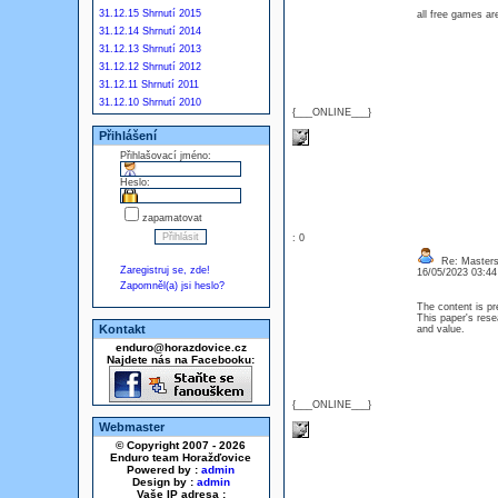
31.12.15 Shrnutí 2015
all free games ar
31.12.14 Shrnutí 2014
31.12.13 Shrnutí 2013
31.12.12 Shrnutí 2012
31.12.11 Shrnutí 2011
31.12.10 Shrnutí 2010
{___ONLINE___}
Přihlášení
Přihlašovací jméno:
Heslo:
zapamatovat
: 0
Re: Masters
Zaregistruj se, zde!
16/05/2023 03:4
Zapomněl(a) jsi heslo?
The content is pr
This paper's rese
Kontakt
and value.
enduro@horazdovice.cz
Najdete nás na Facebooku:
{___ONLINE___}
Webmaster
© Copyright 2007 - 2026
Enduro team Horažďovice
Powered by :
admin
Design by :
admin
Vaše IP adresa :