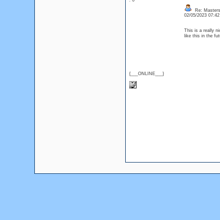
: 0
Re: Masters
02/05/2023 07:4
This is a really n
like this in the fu
{___ONLINE___}