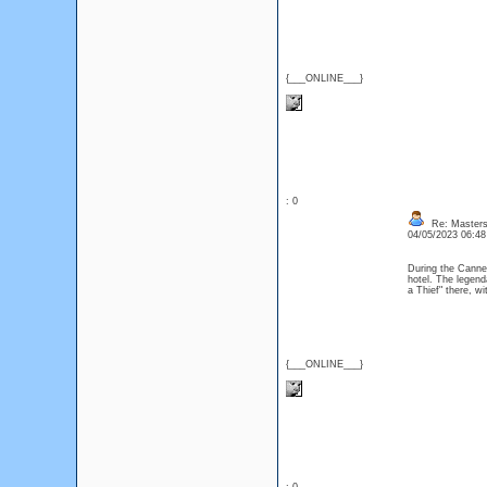
{___ONLINE___}
: 0
Re: Masters
04/05/2023 06:4
During the Cannes
hotel. The legend
a Thief" there, w
{___ONLINE___}