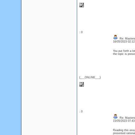
: 0
Re: Masters
16/05/2023 02:1
You put forth a l
the topic is prese
{___ONLINE___}
: 0
Re: Masters
15/05/2023 07:4
Reading this essa
presented rationa