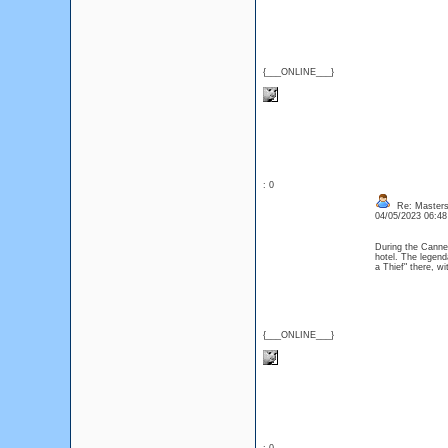
{___ONLINE___}
: 0
Re: Masters
04/05/2023 06:4
During the Cannes
hotel. The legend
a Thief" there, w
{___ONLINE___}