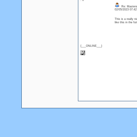
: 0
Re: Masters
02/05/2023 07:4
This is a really n
like this in the fu
{___ONLINE___}