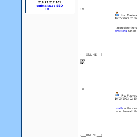
216.73.217.101
optimalizace SEO
: 0
Re: Masters
16/05/2023 02:3
I appreciate the 
directions
can be 
{___ONLINE___}
: 0
Re: Masters
16/05/2023 02:3
Foodle
is the ide
buried beneath th
{___ONLINE___}