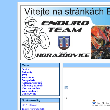
Menu
O nás
Aktuality
Tým
Fotoalbum
Fotogalerie
Kalendář závodů
Výsledky závodů
Kam na trénink
Vaše podpora
Cyklovýlety
: 0
Nové aktuality
Re: Masters
2017 - aktuality
14/06/2023 08:0
10.03.17 Shrnutí 2016