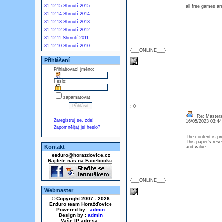
31.12.15 Shrnutí 2015
all free games ar
31.12.14 Shrnutí 2014
31.12.13 Shrnutí 2013
31.12.12 Shrnutí 2012
31.12.11 Shrnutí 2011
31.12.10 Shrnutí 2010
{___ONLINE___}
Přihlášení
Přihlašovací jméno:
Heslo:
zapamatovat
: 0
Re: Masters
Zaregistruj se, zde!
16/05/2023 03:4
Zapomněl(a) jsi heslo?
The content is pr
This paper's rese
Kontakt
and value.
enduro@horazdovice.cz
Najdete nás na Facebooku:
{___ONLINE___}
Webmaster
© Copyright 2007 - 2026
Enduro team Horažďovice
Powered by :
admin
Design by :
admin
Vaše IP adresa :