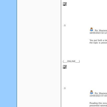
: 0
Re: Masters
16/05/2023 02:1
You put forth a l
the topic is prese
{___ONLINE___}
: 0
Re: Masters
15/05/2023 07:4
Reading this essa
presented rationa