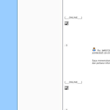
{___ONLINE___}
: 0
Re: &#50728
22/09/2025 16:1
Saya menemukan po
dan perbarui in
{___ONLINE___}