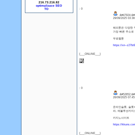
216.73.216.82
optimalizace SEO
: 0
&#47924;&#
29/09/2025 03:3
해피툰은 다양한 무
가장 빠른 주소로 
무료웹툰
https://xn--z27b
{___ONLINE___}
: 0
&#52852;&#5
26/09/2025 07:4
온라인슬롯, 슬롯
라, 에볼루션카지
카지노사이트
https://kkuns.co
{___ONLINE___}