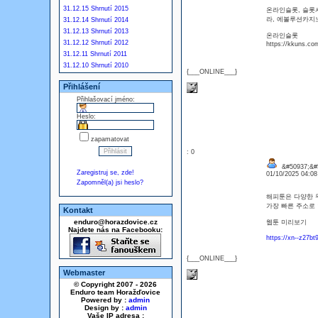
31.12.15 Shrnutí 2015
온라인슬롯, 슬롯
라, 에볼루션카
31.12.14 Shrnutí 2014
31.12.13 Shrnutí 2013
온라인슬롯
31.12.12 Shrnutí 2012
https://kkuns.co
31.12.11 Shrnutí 2011
31.12.10 Shrnutí 2010
{___ONLINE___}
Přihlášení
Přihlašovací jméno:
Heslo:
zapamatovat
: 0
&#50937;&#5
Zaregistruj se, zde!
01/10/2025 04:0
Zapomněl(a) jsi heslo?
해피툰은 다양한 무
가장 빠른 주소로 
Kontakt
enduro@horazdovice.cz
웹툰 미리보기
Najdete nás na Facebooku:
https://xn--z27b
{___ONLINE___}
Webmaster
© Copyright 2007 - 2026
Enduro team Horažďovice
Powered by :
admin
Design by :
admin
Vaše IP adresa :