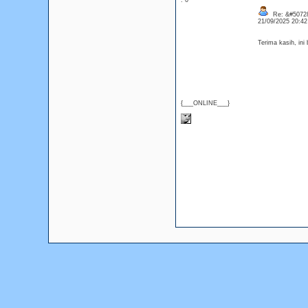
: 0
Re: &#50728
21/09/2025 20:4
Terima kasih, in
{___ONLINE___}