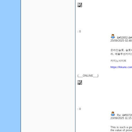
: 0
&#52852;&#5
25/09/2025 02:4
온라인슬롯, 슬롯
라, 에볼루션카지
카지노사이트
https://kkuns.co
{___ONLINE___}
: 0
Re: &#50728
23/09/2025 11:1
This is such a gr
the value of prov