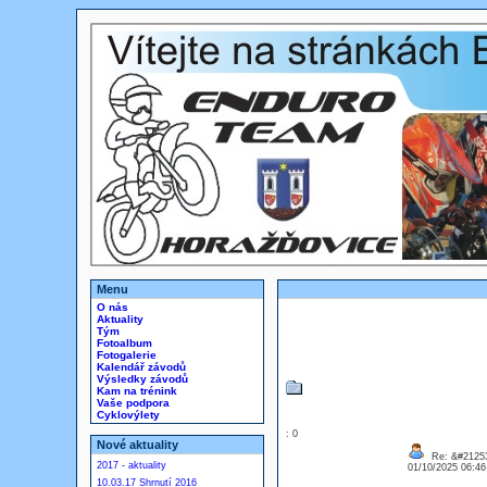
Menu
O nás
Aktuality
Tým
Fotoalbum
Fotogalerie
Kalendář závodů
Výsledky závodů
Kam na trénink
Vaše podpora
Cyklovýlety
: 0
Nové aktuality
Re: &#21253
2017 - aktuality
01/10/2025 06:4
10.03.17 Shrnutí 2016