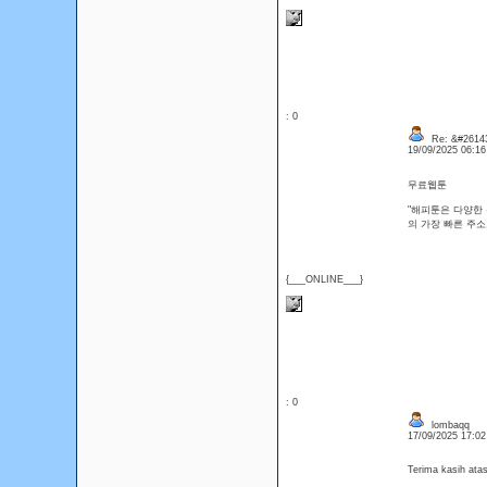
: 0
Re: &#26143
19/09/2025 06:1
무료웹툰
"해피툰은 다양한 
의 가장 빠른 주소로 
{___ONLINE___}
: 0
lombaqq
17/09/2025 17:0
Terima kasih at