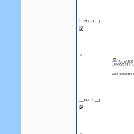
{___ONLINE___}
: 0
Re: &#21253
17/09/2025 13:4
Nice knowledge ga
{___ONLINE___}