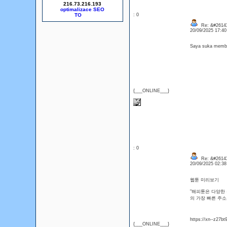
216.73.216.193
optimalizace SEO
: 0
Re: &#26143
20/09/2025 17:4
Saya suka membac
{___ONLINE___}
: 0
Re: &#26143
20/09/2025 02:3
웹툰 미리보기
"해피툰은 다양한 
의 가장 빠른 주소
https://xn--z27b
{___ONLINE___}