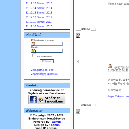
31.12.15 Shrnutí 2015
Terima kasih atas
31.12.14 Shrnutí 2014
31.12.13 Shrnutí 2013
31.12.12 Shrnutí 2012
31.12.11 Shrnutí 2011
31.12.10 Shrnutí 2010
{___ONLINE___}
Přihlášení
Přihlašovací jméno:
Heslo:
zapamatovat
: 0
&#50728;&#4
Zaregistruj se, zde!
21/09/2025 01:1
Zapomněl(a) jsi heslo?
온라인슬롯, 슬롯
라, 에볼루션카지
Kontakt
enduro@horazdovice.cz
온라인슬롯
Najdete nás na Facebooku:
https://kkuns.co
{___ONLINE___}
Webmaster
© Copyright 2007 - 2026
Enduro team Horažďovice
Powered by :
admin
Design by :
admin
Vaše IP adresa :