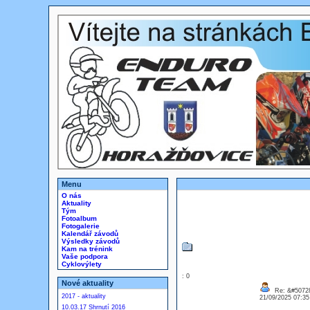
Menu
O nás
Aktuality
Tým
Fotoalbum
Fotogalerie
Kalendář závodů
Výsledky závodů
Kam na trénink
Vaše podpora
Cyklovýlety
: 0
Nové aktuality
Re: &#50728
2017 - aktuality
21/09/2025 07:3
10.03.17 Shrnutí 2016