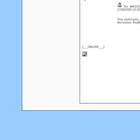
: 0
Re: &#21253
17/09/2025 13:2
Very useful post. 
discussion. Reall
{___ONLINE___}