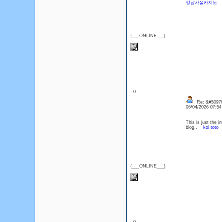
강남사설카지노
{___ONLINE___}
: 0
Re: &#50976
06/04/2026 07:5
This is just the i
blog..
koi toto
{___ONLINE___}