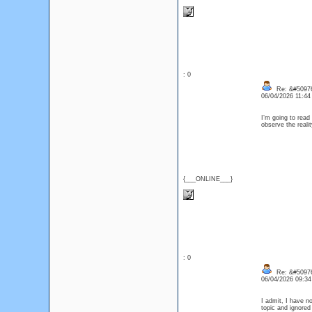
: 0
Re: &#50976
06/04/2026 11:4
I’m going to read 
observe the realit
{___ONLINE___}
: 0
Re: &#50976
06/04/2026 09:3
I admit, I have n
topic and ignore