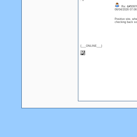
: 0
Re: &#50976
06/04/2026 07:0
Positive site, whe
checking back so
{___ONLINE___}