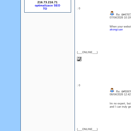
216.73.216.71
optimalizace SEO
: 0
Re: &#47673
07/04/2026 10:1
When your website 
akongcuan
{___ONLINE___}
: 0
Re: &#50976
06/04/2026 12:4
Im no expert, but
and I can truly 
{___ONLINE___}