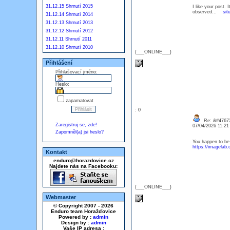
31.12.15 Shrnutí 2015
I like your post. 
observed...
sit
31.12.14 Shrnutí 2014
31.12.13 Shrnutí 2013
31.12.12 Shrnutí 2012
31.12.11 Shrnutí 2011
31.12.10 Shrnutí 2010
{___ONLINE___}
Přihlášení
Přihlašovací jméno:
Heslo:
zapamatovat
: 0
Re: &#47673
Zaregistruj se, zde!
07/04/2026 11:2
Zapomněl(a) jsi heslo?
You happen to be 
https://imagelab
Kontakt
enduro@horazdovice.cz
Najdete nás na Facebooku:
{___ONLINE___}
Webmaster
© Copyright 2007 - 2026
Enduro team Horažďovice
Powered by :
admin
Design by :
admin
Vaše IP adresa :