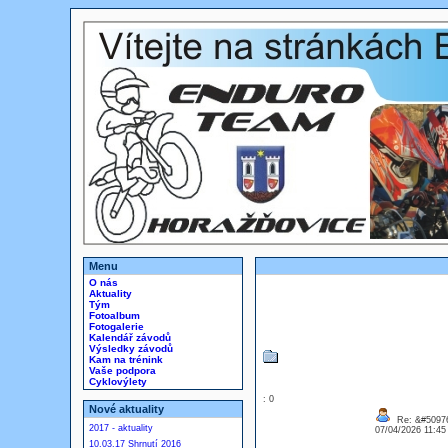
Menu
O nás
Aktuality
Tým
Fotoalbum
Fotogalerie
Kalendář závodů
Výsledky závodů
Kam na trénink
Vaše podpora
Cyklovýlety
: 0
Nové aktuality
Re: &#50976
2017 - aktuality
07/04/2026 11:4
10.03.17 Shrnutí 2016