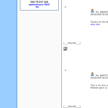
216.73.217.110
optimalizace SEO
: 0
Re: &#50976
30/03/2026 08:3
Thanks for the bl
situs toto
{___ONLINE___}
: 0
Re: &#47673
30/03/2026 08:2
This is my first v
Website gave us
{___ONLINE___}