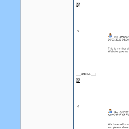
: 0
Re: &#50976
30/03/2026 08:0
This is my first v
Website gave us
{___ONLINE___}
: 0
Re: &#47673
30/03/2026 07:5
We have sell some
and please share