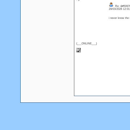
: 0
Re: &#50976
29/03/2026 12:0
i never know the 
{___ONLINE___}