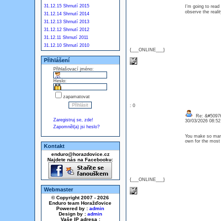
31.12.15 Shrnutí 2015
I’m going to read 
observe the realit
31.12.14 Shrnutí 2014
31.12.13 Shrnutí 2013
31.12.12 Shrnutí 2012
31.12.11 Shrnutí 2011
31.12.10 Shrnutí 2010
{___ONLINE___}
Přihlášení
Přihlašovací jméno:
Heslo:
zapamatovat
: 0
Re: &#50976
Zaregistruj se, zde!
30/03/2026 08:5
Zapomněl(a) jsi heslo?
You make so many 
own for the most 
Kontakt
enduro@horazdovice.cz
Najdete nás na Facebooku:
{___ONLINE___}
Webmaster
© Copyright 2007 - 2026
Enduro team Horažďovice
Powered by :
admin
Design by :
admin
Vaše IP adresa :