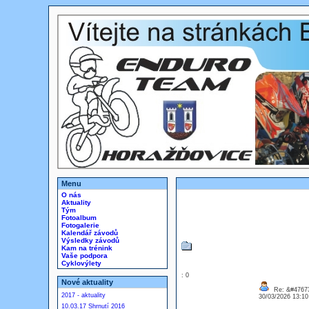
Menu
O nás
Aktuality
Tým
Fotoalbum
Fotogalerie
Kalendář závodů
Výsledky závodů
Kam na trénink
Vaše podpora
Cyklovýlety
: 0
Nové aktuality
Re: &#47673
2017 - aktuality
30/03/2026 13:1
10.03.17 Shrnutí 2016