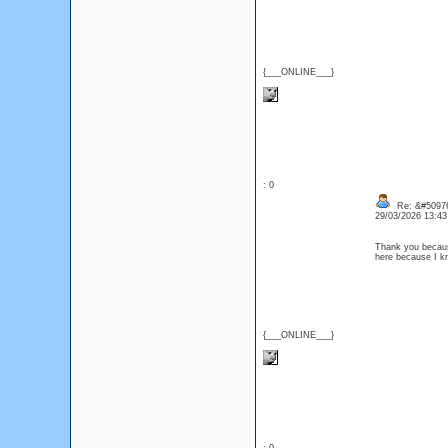
{___ONLINE___}
: 0
Re: &#50976
29/03/2026 13:4
Thank you because
here because I 
{___ONLINE___}