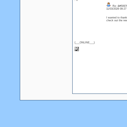
: 0
Re: &#50976
11/03/2026 09:2
I wanted to thank 
check out the n
{___ONLINE___}