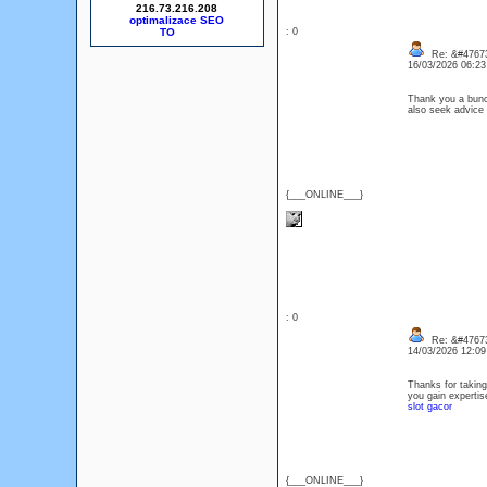
216.73.216.208
optimalizace SEO
: 0
Re: &#47673
16/03/2026 06:2
Thank you a bunch
also seek advice
{___ONLINE___}
: 0
Re: &#47673
14/03/2026 12:0
Thanks for taking 
you gain expertis
slot gacor
{___ONLINE___}