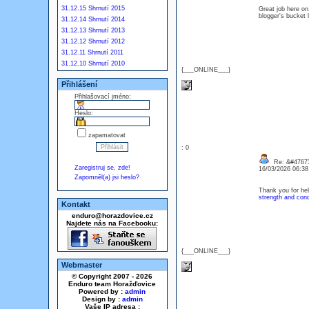
31.12.15 Shrnutí 2015
Great job here on.
blogger's bucket 
31.12.14 Shrnutí 2014
31.12.13 Shrnutí 2013
31.12.12 Shrnutí 2012
31.12.11 Shrnutí 2011
31.12.10 Shrnutí 2010
{___ONLINE___}
Přihlášení
Přihlašovací jméno:
Heslo:
zapamatovat
: 0
Re: &#47673
Zaregistruj se, zde!
16/03/2026 06:3
Zapomněl(a) jsi heslo?
Thank you for hel
strength and cond
Kontakt
enduro@horazdovice.cz
Najdete nás na Facebooku:
{___ONLINE___}
Webmaster
© Copyright 2007 - 2026
Enduro team Horažďovice
Powered by :
admin
Design by :
admin
Vaše IP adresa :