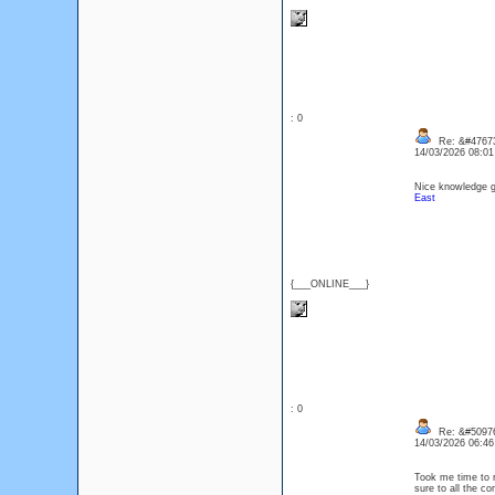
: 0
Re: &#47673
14/03/2026 08:0
Nice knowledge ga
East
{___ONLINE___}
: 0
Re: &#50976
14/03/2026 06:4
Took me time to r
sure to all the c