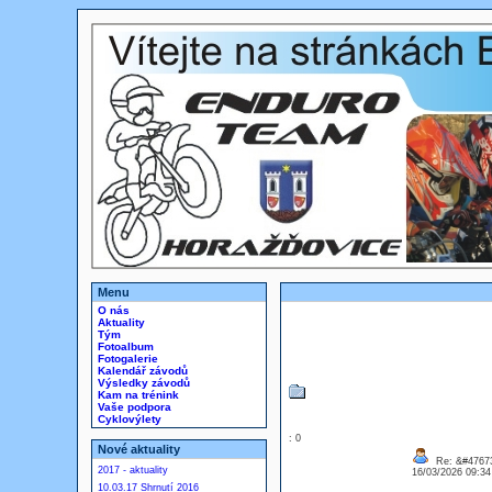
Menu
O nás
Aktuality
Tým
Fotoalbum
Fotogalerie
Kalendář závodů
Výsledky závodů
Kam na trénink
Vaše podpora
Cyklovýlety
: 0
Nové aktuality
Re: &#47673
2017 - aktuality
16/03/2026 09:3
10.03.17 Shrnutí 2016