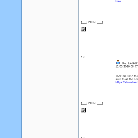
bola
{___ONLINE___}
: 0
Re: &#47673
12/03/2026 08:4
Took me time to r
sure to all the c
https://sfwindowf
{___ONLINE___}