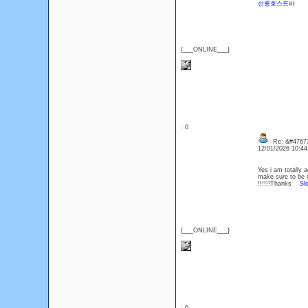
선릉호스트바
{___ONLINE___}
: 0
Re: &#47673
12/01/2026 10:4
Yes i am totally a
make sure to be r
!!!!!!Thanks
Sl
{___ONLINE___}