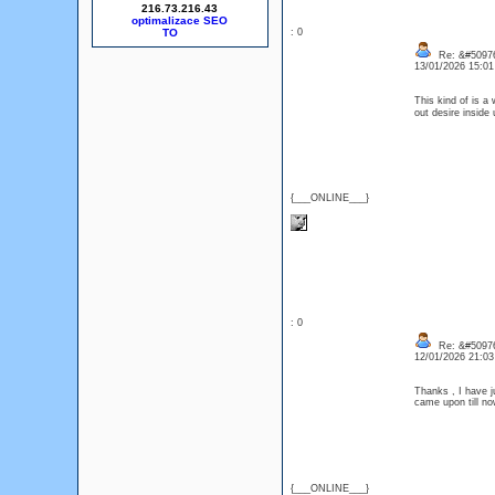
216.73.216.43
optimalizace SEO
: 0
Re: &#50976
13/01/2026 15:0
This kind of is a 
out desire insid
{___ONLINE___}
: 0
Re: &#50976
12/01/2026 21:0
Thanks , I have j
came upon till no
{___ONLINE___}