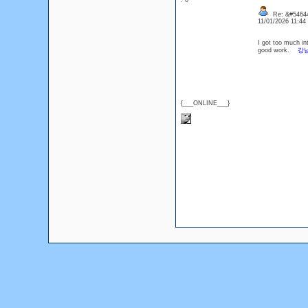
: 0
Re: &#54644
11/01/2026 11:4
I got too much in
good work.
강
{___ONLINE___}