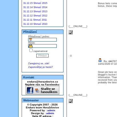
31.12.15 Shrnutí 2015
Bonus bets come 
bonus, these req
31.12.14 Shrnutí 2014
31.12.13 Shrnutí 2013
31.12.12 Shrnutí 2012
31.12.11 Shrnutí 2011
31.12.10 Shrnutí 2010
{___ONLINE___}
Přihlášení
Přihlašovací jméno:
Heslo:
zapamatovat
: 0
Re: &#47673
Zaregistruj se, zde!
14/01/2026 07:1
Zapomněl(a) jsi heslo?
Great job here on.
blogger's bucket 
Kontakt
information. Tha
received from yo
enduro@horazdovice.cz
probably the bes
Najdete nás na Facebooku:
{___ONLINE___}
Webmaster
© Copyright 2007 - 2026
Enduro team Horažďovice
Powered by :
admin
Design by :
admin
Vaše IP adresa :