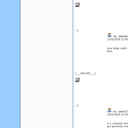
: 0
Re: &#45684
12/01/2026 21:0
your blogs really
best.
{___ONLINE___}
: 0
Re: &#47673
12/01/2026 12:3
it is certainly wo
got genuinely mad