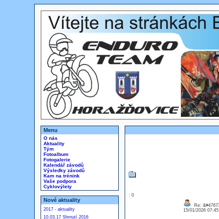
Menu
O nás
Aktuality
Tým
Fotoalbum
Fotogalerie
Kalendář závodů
Výsledky závodů
Kam na trénink
Vaše podpora
Cyklovýlety
: 0
Nové aktuality
Re: &#47673
2017 - aktuality
15/01/2026 07:4
10.03.17 Shrnutí 2016