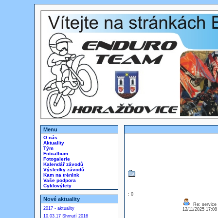
Menu
O nás
Aktuality
Tým
Fotoalbum
Fotogalerie
Kalendář závodů
Výsledky závodů
Kam na trénink
Vaše podpora
Cyklovýlety
: 0
Nové aktuality
Re: service 
2017 - aktuality
12/11/2025 17:0
10.03.17 Shrnutí 2016