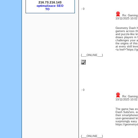
216.73.216.143
optimalizace SEO
: 0
Re: Gaming
10/11/2025 10:0
Geometry Dash ha
gamers across the
and puzzle-like l
draws players in 
challenges your ag
the origins of th
at every skill leve
<a href="https:/
{___ONLINE___}
: 0
Re: Gaming
10/11/2025 10:0
The game has evo
Dash SubZero, ea
their smartphones
user-generated le
surprisingly easy
https://geometry
{___ONLINE___}