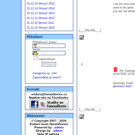
31.12.15 Shrnutí 2015
I do not even kno
used to be great.
31.12.14 Shrnutí 2014
you are not alrea
31.12.13 Shrnutí 2013
31.12.12 Shrnutí 2012
31.12.11 Shrnutí 2011
31.12.10 Shrnutí 2010
{___ONLINE___}
Přihlášení
Přihlašovací jméno:
Heslo:
zapamatovat
: 0
Re: Gaming
Zaregistruj se, zde!
10/11/2025 10:0
Zapomněl(a) jsi heslo?
Geometry Dash: 
geometry dash
Kontakt
enduro@horazdovice.cz
Najdete nás na Facebooku:
{___ONLINE___}
Webmaster
© Copyright 2007 - 2026
Enduro team Horažďovice
Powered by :
admin
Design by :
admin
Vaše IP adresa :