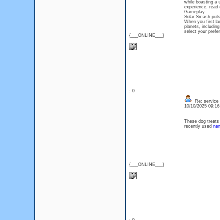
while boasting a u
experience, read 
Gameplay
Solar Smash puts y
When you first lau
planets, includin
select your prefe
{___ONLINE___}
: 0
Re: service 
10/10/2025 09:1
These dog treats 
recently used
nan
{___ONLINE___}