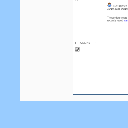
: 0
Re: service 
10/10/2025 09:1
These dog treats 
recently used
nan
{___ONLINE___}