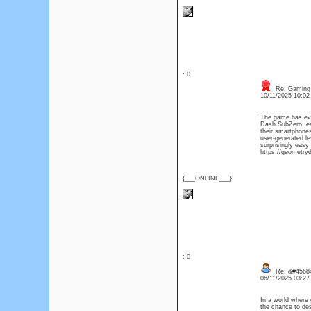
: 0
Re: Gaming
10/11/2025 10:0
The game has evo
Dash SubZero, ea
their smartphones
user-generated le
surprisingly easy
https://geometry
{___ONLINE___}
: 0
Re: &#45684
06/11/2025 03:2
In a world where 
the chance to des