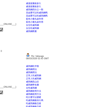
威達挺藥效多久
威達挺藥效多久
威而鋼四分之一顆
高血壓可以吃威而鋼嗎
高血壓可以吃威而鋼嗎
藍色小藥丸副作用
藍色小藥丸副作用
{___ONLINE___}
女生吃威而鋼
女生吃威而鋼
威而鋼劑量
: 0
Re: fabwags
08/03/2026 02:45 GMT
威而鋼吃半顆
威而鋼用法
威而鋼用法
正常人吃威而鋼
正常人吃威而鋼
威而鋼高山症
威而鋼學名藥
{___ONLINE___}
女性威而鋼
威而鋼使用方法
威而鋼使用方法
吃什麼可以變硬
吃威而鋼會持久嗎
吃威而鋼會怎樣
吃威而鋼會怎樣