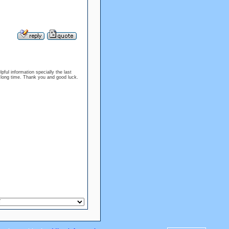
ful information specially the last
ery long time. Thank you and good luck.