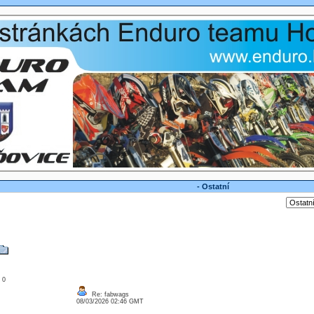
- Ostatní
: 0
Re: fabwags
08/03/2026 02:46 GMT