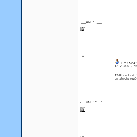
{___ONLINE___}
: 0
Re: &#3648;
12/02/2026 07:5
TG88 lŕ nhŕ cái c
an toŕn cho ngư
{___ONLINE___}