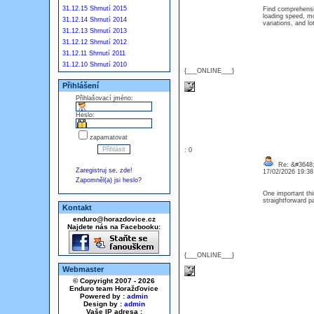
31.12.15 Shrnutí 2015
Find comprehensive
loading speed, mob
31.12.14 Shrnutí 2014
variations, and l
31.12.13 Shrnutí 2013
31.12.12 Shrnutí 2012
31.12.11 Shrnutí 2011
31.12.10 Shrnutí 2010
{___ONLINE___}
Přihlášení
Přihlašovací jméno:
Heslo:
zapamatovat
: 0
Re: &#3648;
Zaregistruj se, zde!
17/02/2026 19:3
Zapomněl(a) jsi heslo?
One important thin
straightforward p
Kontakt
enduro@horazdovice.cz
Najdete nás na Facebooku:
{___ONLINE___}
Webmaster
© Copyright 2007 - 2026
Enduro team Horažďovice
Powered by :
admin
Design by :
admin
Vaše IP adresa :