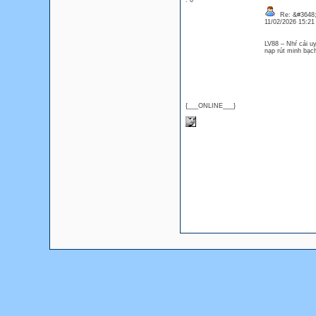
: 0
Re: &#3648;
11/02/2026 15:2
LV88 – Nhŕ cái uy
nạp rút minh bạ
{___ONLINE___}