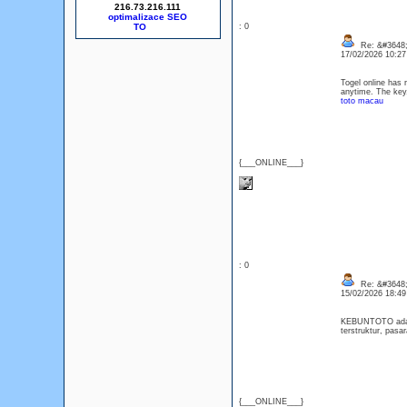
216.73.216.111
optimalizace SEO
: 0
Re: &#3648;
17/02/2026 10:2
Togel online has r
anytime. The key,
toto macau
{___ONLINE___}
: 0
Re: &#3648;
15/02/2026 18:4
KEBUNTOTO adalah
terstruktur, pas
{___ONLINE___}