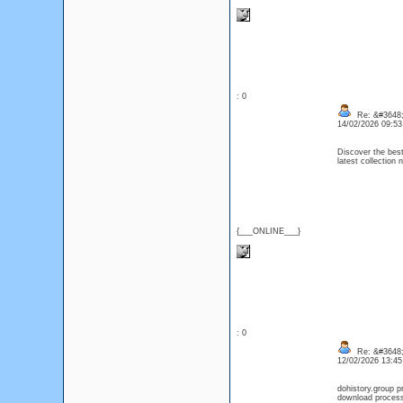
: 0
Re: &#3648;
14/02/2026 09:5
Discover the best
latest collectio
{___ONLINE___}
: 0
Re: &#3648;
12/02/2026 13:4
dohistory.group 
download process