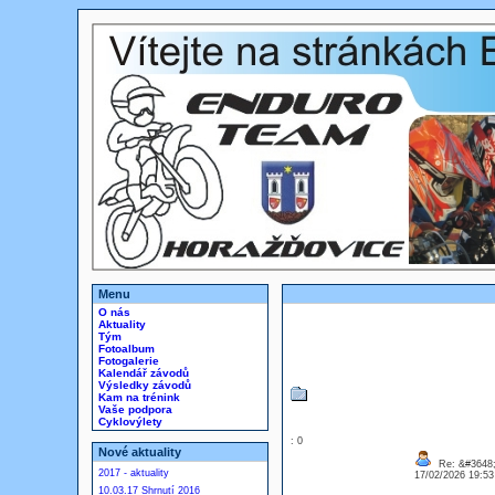
Menu
O nás
Aktuality
Tým
Fotoalbum
Fotogalerie
Kalendář závodů
Výsledky závodů
Kam na trénink
Vaše podpora
Cyklovýlety
: 0
Nové aktuality
Re: &#3648;
2017 - aktuality
17/02/2026 19:5
10.03.17 Shrnutí 2016