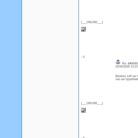
{___ONLINE___}
: 0
Re: &#3648;
02/04/2026 13:2
Bereken zelf uw 
van uw hypoth
{___ONLINE___}