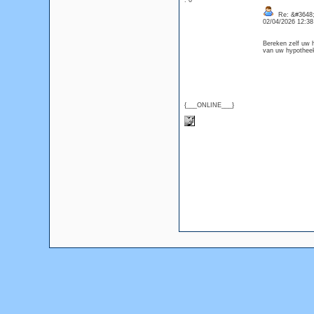
: 0
Re: &#3648;
02/04/2026 12:3
Bereken zelf uw 
van uw hypoth
{___ONLINE___}