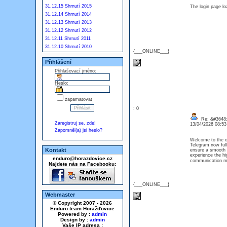
31.12.15 Shrnutí 2015
The login page l
31.12.14 Shrnutí 2014
31.12.13 Shrnutí 2013
31.12.12 Shrnutí 2012
31.12.11 Shrnutí 2011
31.12.10 Shrnutí 2010
{___ONLINE___}
Přihlášení
Přihlašovací jméno:
Heslo:
zapamatovat
: 0
Re: &#3648;
Zaregistruj se, zde!
13/04/2026 08:5
Zapomněl(a) jsi heslo?
Welcome to the of
Telegram now full
Kontakt
ensure a smooth 
experience the h
enduro@horazdovice.cz
communication m
Najdete nás na Facebooku:
{___ONLINE___}
Webmaster
© Copyright 2007 - 2026
Enduro team Horažďovice
Powered by :
admin
Design by :
admin
Vaše IP adresa :