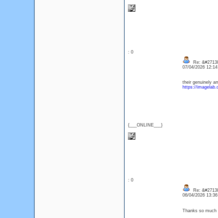
: 0
Re: &#27138
07/04/2026 12:1
their genuinely a
https://imagelab
{___ONLINE___}
: 0
Re: &#27138
06/04/2026 13:3
Thanks so much f