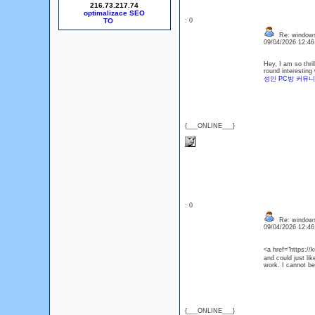
216.73.217.74
optimalizace SEO
: 0
Re: windows
09/04/2026 12:4
Hey, I am so thri
round interesting
성인 PC방 커뮤
{___ONLINE___}
: 0
Re: windows
09/04/2026 12:4
<a href="https:/
and could just li
work. I cannot be
{___ONLINE___}