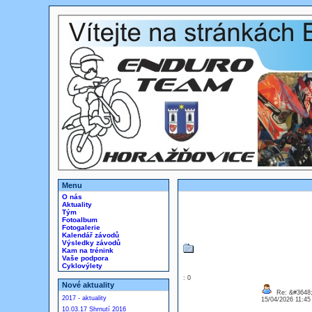
Menu
O nás
Aktuality
Tým
Fotoalbum
Fotogalerie
Kalendář závodů
Výsledky závodů
Kam na trénink
Vaše podpora
Cyklovýlety
: 0
Nové aktuality
Re: &#3648;
2017 - aktuality
15/04/2026 11:4
10.03.17 Shrnutí 2016