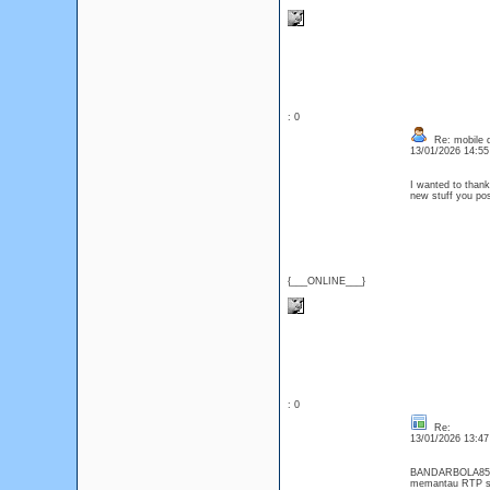
: 0
Re: mobile di
13/01/2026 14:5
I wanted to thank 
new stuff you p
{___ONLINE___}
: 0
Re:
13/01/2026 13:4
BANDARBOLA855 ad
memantau RTP slo