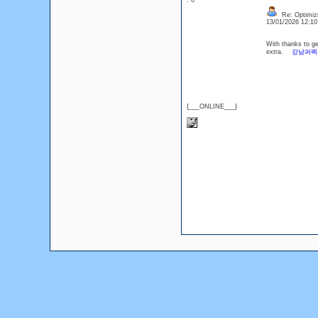
: 0
Re: Optimizi
13/01/2026 12:1
With thanks to ge
extra.
강남퍼펙
{___ONLINE___}