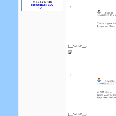
216.73.217.116
optimalizace SEO
: 0
Re: hlseo
14/01/2026 13:4
This is a great in
Keep it up. Keep
{___ONLINE___}
: 0
Re: Mirakel
14/01/2026 07:3
라이브 카지노
When your website 
https://xn--bb0b
{___ONLINE___}