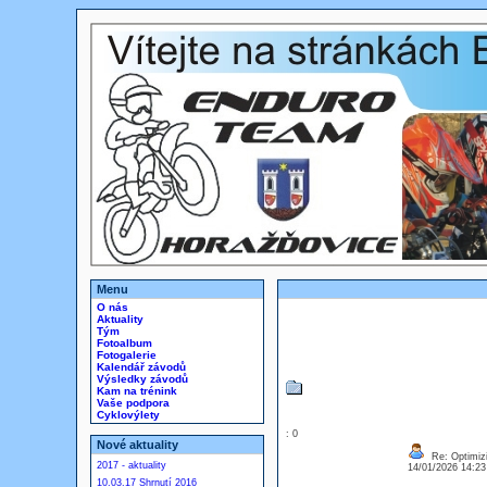
Menu
O nás
Aktuality
Tým
Fotoalbum
Fotogalerie
Kalendář závodů
Výsledky závodů
Kam na trénink
Vaše podpora
Cyklovýlety
: 0
Nové aktuality
Re: Optimizi
2017 - aktuality
14/01/2026 14:2
10.03.17 Shrnutí 2016