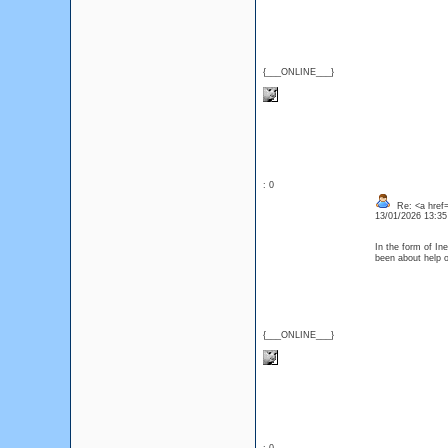
{___ONLINE___}
: 0
Re: <a href=
13/01/2026 13:3
In the form of In
been about help
{___ONLINE___}