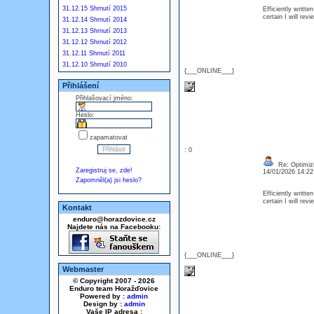
31.12.15 Shrnutí 2015
Efficiently writte
certain I will re
31.12.14 Shrnutí 2014
31.12.13 Shrnutí 2013
31.12.12 Shrnutí 2012
31.12.11 Shrnutí 2011
31.12.10 Shrnutí 2010
{___ONLINE___}
Přihlášení
Přihlašovací jméno:
Heslo:
zapamatovat
: 0
Re: Optimizi
Zaregistruj se, zde!
14/01/2026 14:2
Zapomněl(a) jsi heslo?
Efficiently writte
certain I will re
Kontakt
enduro@horazdovice.cz
Najdete nás na Facebooku:
{___ONLINE___}
Webmaster
© Copyright 2007 - 2026
Enduro team Horažďovice
Powered by :
admin
Design by :
admin
Vaše IP adresa :