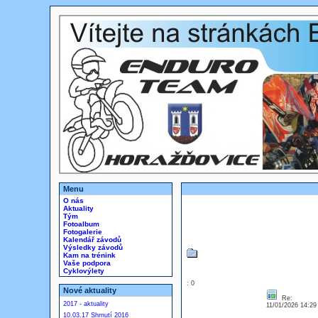
Menu
O nás
Aktuality
Tým
Fotoalbum
Fotogalerie
Kalendář závodů
Výsledky závodů
Kam na trénink
Vaše podpora
Cyklovýlety
: 0
Nové aktuality
Re:
2017 - aktuality
11/01/2026 14:2
10.03.17 Shrnutí 2016