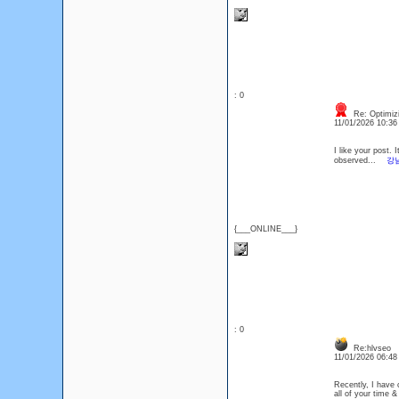
: 0
Re: Optimizi
11/01/2026 10:3
I like your post. 
observed...
강
{___ONLINE___}
: 0
Re:hlvseo
11/01/2026 06:4
Recently, I have 
all of your time