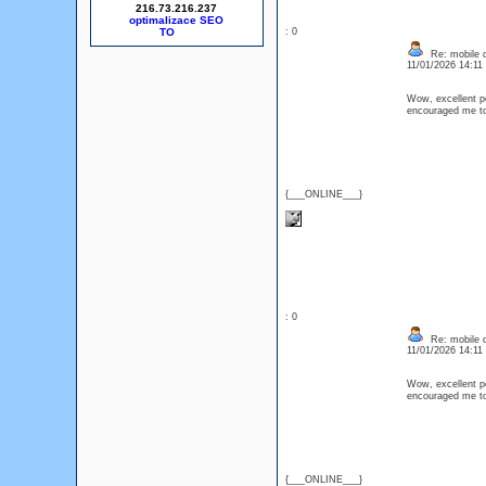
216.73.216.237
optimalizace SEO
: 0
Re: mobile di
11/01/2026 14:1
Wow, excellent pos
encouraged me to
{___ONLINE___}
: 0
Re: mobile di
11/01/2026 14:1
Wow, excellent pos
encouraged me to
{___ONLINE___}