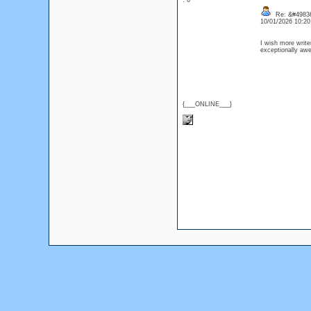
: 0
Re: &#49836
10/01/2026 10:2
I wish more write
exceptionally awe
{___ONLINE___}