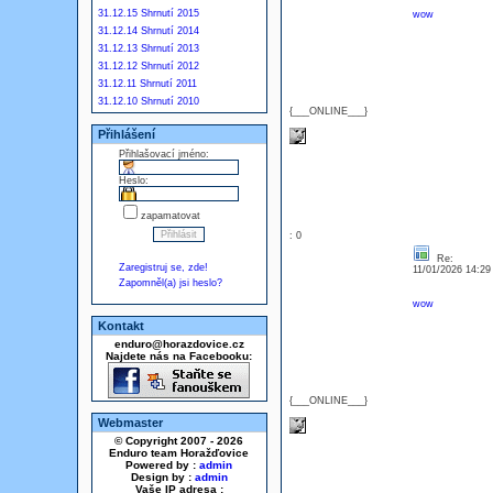
31.12.15 Shrnutí 2015
wow
31.12.14 Shrnutí 2014
31.12.13 Shrnutí 2013
31.12.12 Shrnutí 2012
31.12.11 Shrnutí 2011
31.12.10 Shrnutí 2010
{___ONLINE___}
Přihlášení
Přihlašovací jméno:
Heslo:
zapamatovat
: 0
Re:
Zaregistruj se, zde!
11/01/2026 14:2
Zapomněl(a) jsi heslo?
wow
Kontakt
enduro@horazdovice.cz
Najdete nás na Facebooku:
{___ONLINE___}
Webmaster
© Copyright 2007 - 2026
Enduro team Horažďovice
Powered by :
admin
Design by :
admin
Vaše IP adresa :