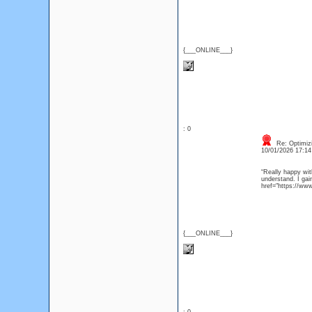
{___ONLINE___}
: 0
Re: Optimizi
10/01/2026 17:1
“Really happy wit
understand. I gai
href="https://ww
{___ONLINE___}