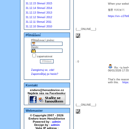
31.12.15 Shrnutí 2015
When your website 
31.12.14 Shrnutí 2014
웹툰 미리보기
31.12.13 Shrnutí 2013
https://xn--z27b
31.12.12 Shrnutí 2012
31.12.11 Shrnutí 2011
31.12.10 Shrnutí 2010
{___ONLINE___}
Přihlášení
Přihlašovací jméno:
Heslo:
zapamatovat
: 0
Re: <a href
Zaregistruj se, zde!
06/01/2026 17:5
Zapomněl(a) jsi heslo?
That's the reason 
with this.
https
Kontakt
enduro@horazdovice.cz
Najdete nás na Facebooku:
{___ONLINE___}
Webmaster
© Copyright 2007 - 2026
Enduro team Horažďovice
Powered by :
admin
Design by :
admin
Vaše IP adresa :