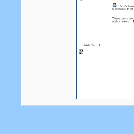
: 0
Re: <a href=
06/01/2026 11:0
These terms are p
odds markets
{___ONLINE___}