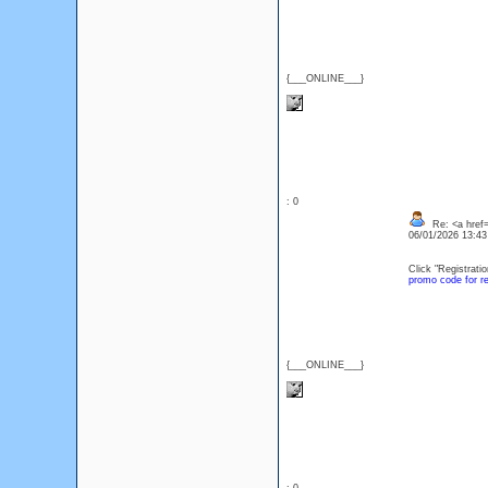
{___ONLINE___}
: 0
Re: <a href=
06/01/2026 13:4
Click "Registrati
promo code for re
{___ONLINE___}