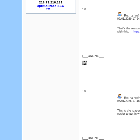
216.73.216.131
optimalizace SEO
: 0
Re: <a href
06/01/2026 17:5
That's the reason 
with this.
https
{___ONLINE___}
: 0
Re: <a href=
06/01/2026 17:4
This is the reaso
easier to put in 
{___ONLINE___}