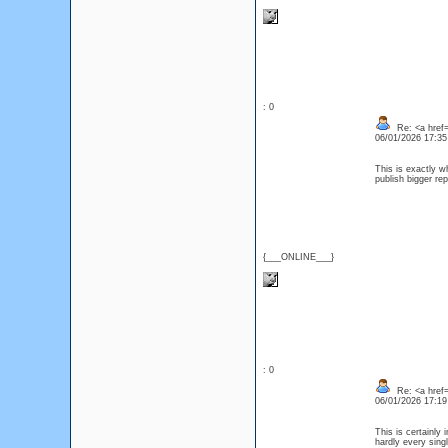
: 0
Re: <a href
06/01/2026 17:3
This is exactly wh
publish bigger r
{___ONLINE___}
: 0
Re: <a href=
06/01/2026 17:1
This is certainly 
hardly every singl