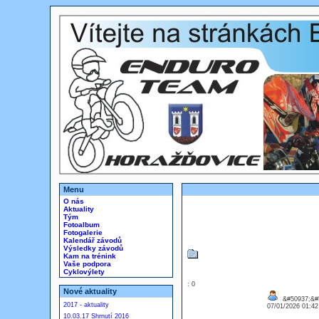
Menu
O nás
Aktuality
Tým
Fotoalbum
Fotogalerie
Kalendář závodů
Výsledky závodů
Kam na trénink
Vaše podpora
Cyklovýlety
: 0
Nové aktuality
&#50937;&#5
2017 - aktuality
07/01/2026 01:4
10.03.17 Shrnutí 2016