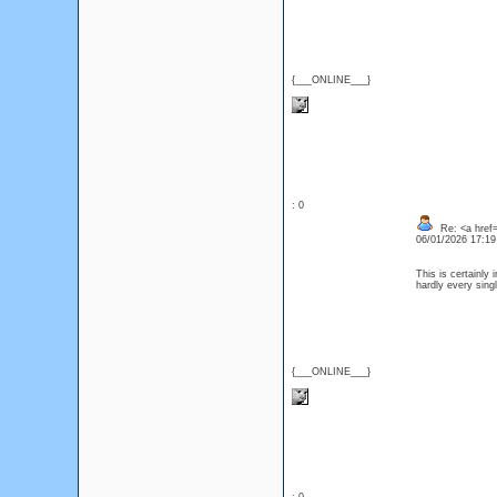
{___ONLINE___}
: 0
Re: <a href=
06/01/2026 17:1
This is certainly 
hardly every singl
{___ONLINE___}