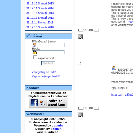
31.12.15 Shrnutí 2015
I really like your
thankful for your
31.12.14 Shrnutí 2014
good to see you v
This is such a gr
31.12.13 Shrnutí 2013
the value of prov
31.12.12 Shrnutí 2012
This is truly a g
good work!
tog
31.12.11 Shrnutí 2011
after visiting yo
31.12.10 Shrnutí 2010
{___ONLINE___}
Přihlášení
Přihlašovací jméno:
Heslo:
zapamatovat
: 0
&#50937;&#5
Zaregistruj se, zde!
07/01/2026 01:4
Zapomněl(a) jsi heslo?
When your website 
Kontakt
웹툰 미리보기
enduro@horazdovice.cz
https://xn--z27b
Najdete nás na Facebooku:
{___ONLINE___}
Webmaster
© Copyright 2007 - 2026
Enduro team Horažďovice
Powered by :
admin
Design by :
admin
Vaše IP adresa :