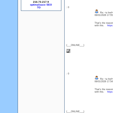
216.73.217.9
optimalizace SEO
: 0
Re: <a href
06/01/2026 17:5
That's the reason 
with this.
https
{___ONLINE___}
: 0
Re: <a href
06/01/2026 17:5
That's the reason 
with this.
https
{___ONLINE___}