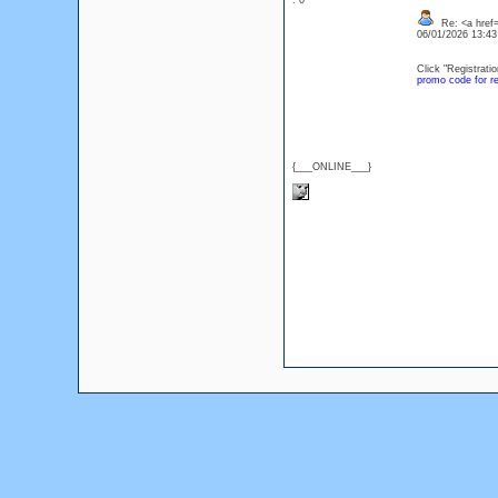
: 0
Re: <a href=
06/01/2026 13:4
Click "Registrati
promo code for re
{___ONLINE___}