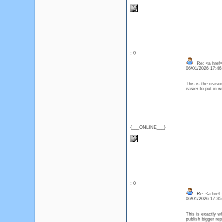
: 0
Re: <a href=
06/01/2026 17:4
This is the reaso
easier to put in 
{___ONLINE___}
: 0
Re: <a href
06/01/2026 17:3
This is exactly wh
publish bigger r