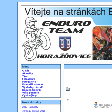
Menu
O nás
Aktuality
Tým
Fotoalbum
Fotogalerie
Kalendář závodů
Výsledky závodů
Kam na trénink
Vaše podpora
Cyklovýlety
: 0
Nové aktuality
Re: mobile di
2017 - aktuality
08/01/2026 09:1
10.03.17 Shrnutí 2016