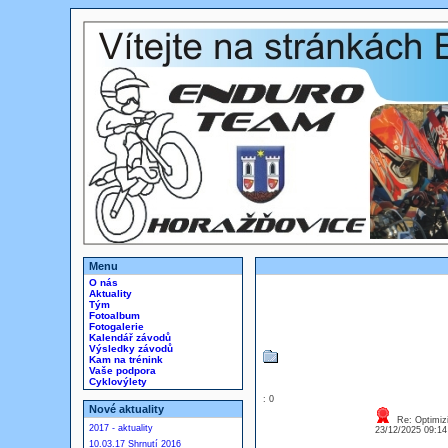
Menu
O nás
Aktuality
Tým
Fotoalbum
Fotogalerie
Kalendář závodů
Výsledky závodů
Kam na trénink
Vaše podpora
Cyklovýlety
: 0
Nové aktuality
Re: Optimizi
2017 - aktuality
23/12/2025 09:1
10.03.17 Shrnutí 2016