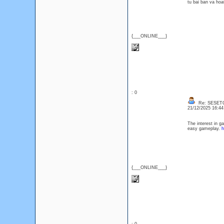
tu bai ban va ho
{___ONLINE___}
: 0
Re: SESET
21/12/2025 16:4
The interest in g
easy gameplay.
h
{___ONLINE___}