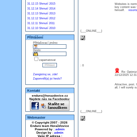
31.12.15 Shrnutí 2015
Websites is norma
key content was fi
31.12.14 Shrnutí 2014
himself.
resorts
31.12.13 Shrnutí 2013
31.12.12 Shrnutí 2012
31.12.11 Shrnutí 2011
31.12.10 Shrnutí 2010
{___ONLINE___}
Přihlášení
Přihlašovací jméno:
Heslo:
zapamatovat
: 0
Re: Optimizi
Zaregistruj se, zde!
22/12/2025 12:3
Zapomněl(a) jsi heslo?
Attractive, post.
all, I will surel
Kontakt
enduro@horazdovice.cz
Najdete nás na Facebooku:
{___ONLINE___}
Webmaster
© Copyright 2007 - 2026
Enduro team Horažďovice
Powered by :
admin
Design by :
admin
Vaše IP adresa :