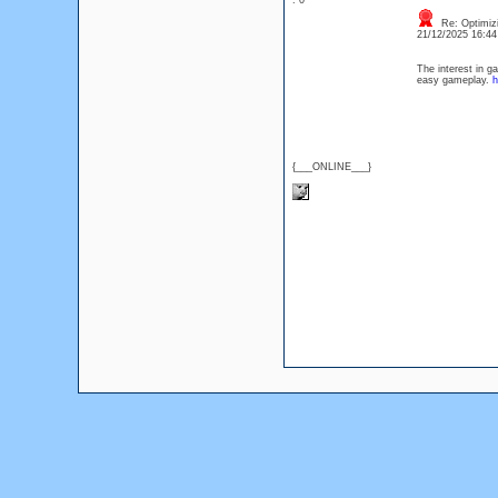
: 0
Re: Optimizi
21/12/2025 16:4
The interest in g
easy gameplay.
h
{___ONLINE___}