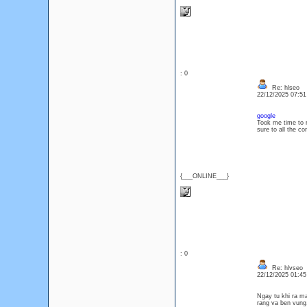
: 0
Re: hlseo
22/12/2025 07:5
google
Took me time to r
sure to all the c
{___ONLINE___}
: 0
Re: hlvseo
22/12/2025 01:4
Ngay tu khi ra m
rang va ben vung.