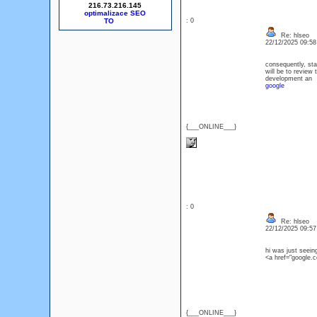
216.73.216.145
optimalizace SEO
: 0
Re: hlseo
22/12/2025 09:5
consequently, sta
will be to review 
development an
google
{___ONLINE___}
: 0
Re: hlseo
22/12/2025 09:5
hi was just seein
<a href="google.
{___ONLINE___}