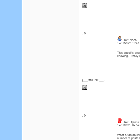
: 0
Re: hlseo
17/11/2025 11:4
This specific see
knowing. I really
{___ONLINE___}
: 0
Re: Optimizi
17/11/2025 07:5
What a fantabulou
number of posts