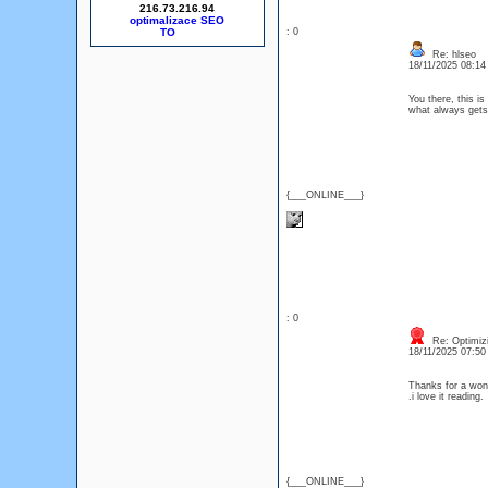
216.73.216.94
optimalizace SEO
: 0
Re: hlseo
18/11/2025 08:1
You there, this is
what always get
{___ONLINE___}
: 0
Re: Optimizi
18/11/2025 07:5
Thanks for a wond
.i love it readin
{___ONLINE___}