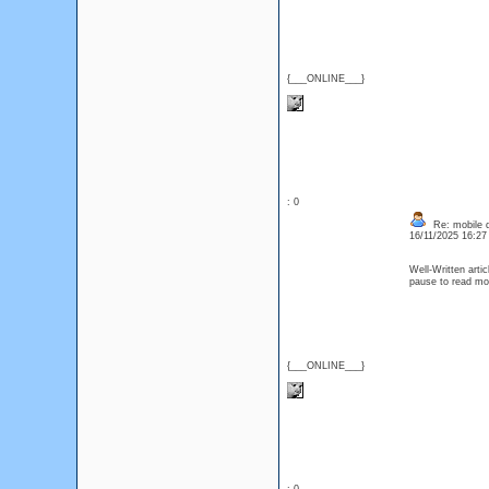
{___ONLINE___}
: 0
Re: mobile di
16/11/2025 16:2
Well-Written artic
pause to read mo
{___ONLINE___}