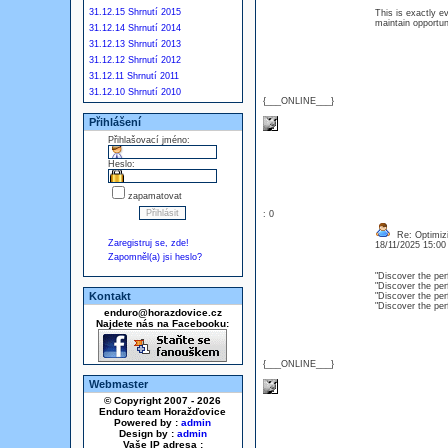
31.12.15 Shrnutí 2015
This is exactly ev
maintain opportun
31.12.14 Shrnutí 2014
31.12.13 Shrnutí 2013
31.12.12 Shrnutí 2012
31.12.11 Shrnutí 2011
31.12.10 Shrnutí 2010
{___ONLINE___}
Přihlášení
Přihlašovací jméno:
Heslo:
zapamatovat
: 0
Re: Optimizi
Zaregistruj se, zde!
18/11/2025 15:0
Zapomněl(a) jsi heslo?
"Discover the per
"Discover the per
Kontakt
"Discover the per
"Discover the per
enduro@horazdovice.cz
Najdete nás na Facebooku:
{___ONLINE___}
Webmaster
© Copyright 2007 - 2026
Enduro team Horažďovice
Powered by :
admin
Design by :
admin
Vaše IP adresa :