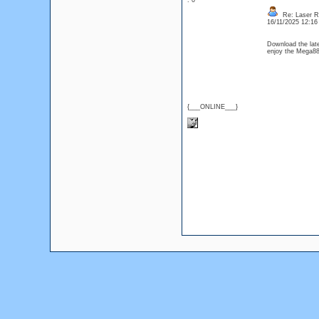
: 0
Re: Laser R
16/11/2025 12:1
Download the lat
enjoy the Mega8
{___ONLINE___}