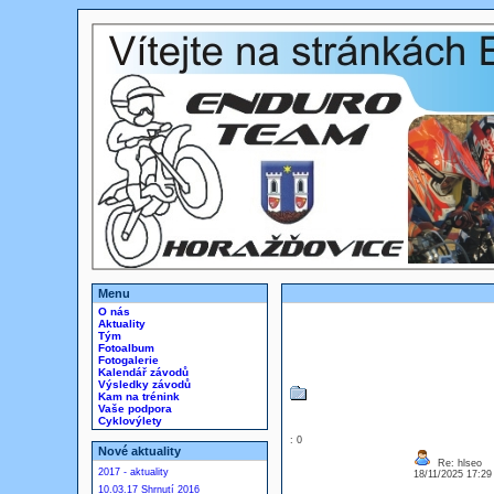
Menu
O nás
Aktuality
Tým
Fotoalbum
Fotogalerie
Kalendář závodů
Výsledky závodů
Kam na trénink
Vaše podpora
Cyklovýlety
: 0
Nové aktuality
Re: hlseo
2017 - aktuality
18/11/2025 17:2
10.03.17 Shrnutí 2016