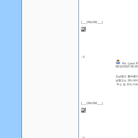
{___ONLINE___}
: 0
Re: Laser R
06/10/2025 06:2
강남쩜오 룸싸롱의 
남쩜오는 18시부터
주소 및 위치 티
{___ONLINE___}