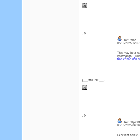
: 0
Re: faraz
06/10/2025 12:0
This may be a rea
information… Kud
tính vŕ hấp dẫn h
{___ONLINE___}
: 0
Re: https://f
06/10/2025 09:3
Excellent article.