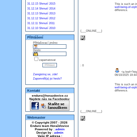
31.12.15 Shrnutí 2015
This is such an in
well-being-of-orp
31.12.14 Shrnutí 2014
difference.
31.12.13 Shrnutí 2013
31.12.12 Shrnutí 2012
31.12.11 Shrnutí 2011
31.12.10 Shrnutí 2010
{___ONLINE___}
Přihlášení
Přihlašovací jméno:
Heslo:
zapamatovat
: 0
<a href="htt
Zaregistruj se, zde!
06/10/2025 19:4
Zapomněl(a) jsi heslo?
This is such an in
well-being-of-orp
Kontakt
difference.
enduro@horazdovice.cz
Najdete nás na Facebooku:
{___ONLINE___}
Webmaster
© Copyright 2007 - 2026
Enduro team Horažďovice
Powered by :
admin
Design by :
admin
Vaše IP adresa :