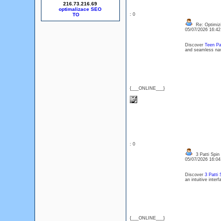
216.73.216.69
optimalizace SEO
: 0
Re: Optimizi
05/07/2026 16:4
Discover
Teen Pa
and seamless navi
{___ONLINE___}
: 0
3 Patti Spin
05/07/2026 16:0
Discover
3 Patti 
an intuitive inte
{___ONLINE___}