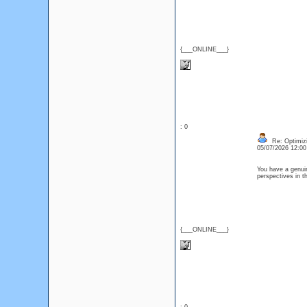
{___ONLINE___}
: 0
Re: Optimizi
05/07/2026 12:0
You have a genuin
perspectives in t
{___ONLINE___}