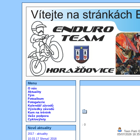
Menu
O nás
Aktuality
Tým
Fotoalbum
Fotogalerie
Kalendář závodů
Výsledky závodů
Kam na trénink
Vaše podpora
Cyklovýlety
: 0
Nové aktuality
Teen Patti G
2017 - aktuality
05/07/2026 18:3
10.03.17 Shrnutí 2016