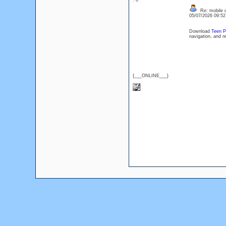
: 0
Re: mobile di
05/07/2026 09:5
Download
Teen P
navigation, and r
{___ONLINE___}