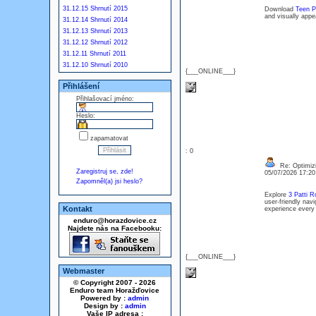
31.12.15 Shrnutí 2015
Download
Teen P
and visually appe
31.12.14 Shrnutí 2014
31.12.13 Shrnutí 2013
31.12.12 Shrnutí 2012
31.12.11 Shrnutí 2011
31.12.10 Shrnutí 2010
{___ONLINE___}
Přihlášení
Přihlašovací jméno:
Heslo:
zapamatovat
: 0
Re: Optimizi
Zaregistruj se, zde!
05/07/2026 17:2
Zapomněl(a) jsi heslo?
Explore
3 Patti 
user-friendly nav
Kontakt
experience every 
enduro@horazdovice.cz
Najdete nás na Facebooku:
{___ONLINE___}
Webmaster
© Copyright 2007 - 2026
Enduro team Horažďovice
Powered by :
admin
Design by :
admin
Vaše IP adresa :