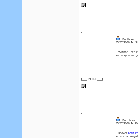
: 0
Re:hlvseo
05/07/2026 14:4
Download Teen Pat
and responsive g
{___ONLINE___}
: 0
Re: hlseo
05/07/2026 14:3
Discover
Teen Pa
seamless navigati