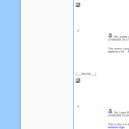
: 0
Re: mobile di
27/08/2025 19:1
This seems comple
applying a lot.
{___ONLINE___}
: 0
Re: Laser R
27/08/2025 13:2
This is why it is
teslatoto login