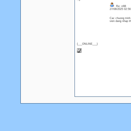
: 0
Re: rr88
27/08/2025 02:5
Cac chuong trin
vien dang nhap t
{___ONLINE___}