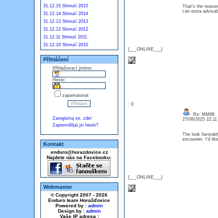
31.12.15 Shrnutí 2015
That's the reason
can extra advisa
31.12.14 Shrnutí 2014
31.12.13 Shrnutí 2013
31.12.12 Shrnutí 2012
31.12.11 Shrnutí 2011
31.12.10 Shrnutí 2010
{___ONLINE___}
Přihlášení
Přihlašovací jméno:
Heslo:
zapamatovat
: 0
Re: MM88
Zaregistruj se, zde!
27/08/2025 22:1
Zapomněl(a) jsi heslo?
The look favorabl
encounter. I'd li
Kontakt
enduro@horazdovice.cz
Najdete nás na Facebooku:
{___ONLINE___}
Webmaster
© Copyright 2007 - 2026
Enduro team Horažďovice
Powered by :
admin
Design by :
admin
Vaše IP adresa :