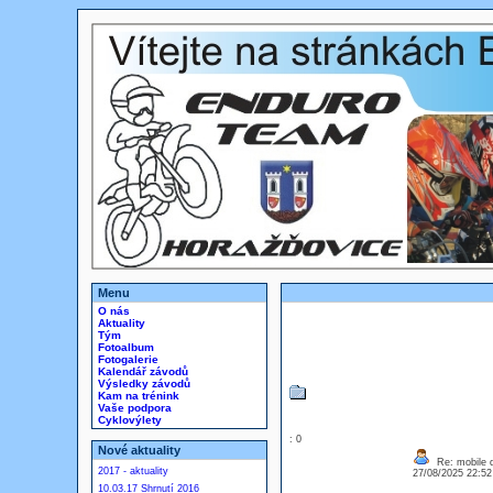
Menu
O nás
Aktuality
Tým
Fotoalbum
Fotogalerie
Kalendář závodů
Výsledky závodů
Kam na trénink
Vaše podpora
Cyklovýlety
: 0
Nové aktuality
Re: mobile di
2017 - aktuality
27/08/2025 22:5
10.03.17 Shrnutí 2016