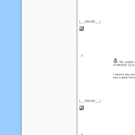
{___ONLINE___}
: 0
Re: mobile di
27/08/2025 13:2
I haven’t any word
was a great huma
{___ONLINE___}