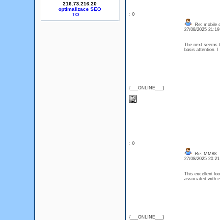
216.73.216.20
optimalizace SEO
: 0
Re: mobile di
27/08/2025 21:1
The next seems to
basis attention. I
{___ONLINE___}
: 0
Re: MM88
27/08/2025 20:2
This excellent lo
associated with 
{___ONLINE___}