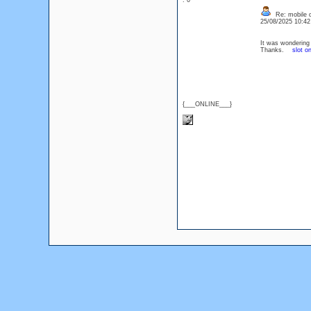
: 0
Re: mobile di
25/08/2025 10:4
It was wondering i
Thanks.
slot on
{___ONLINE___}