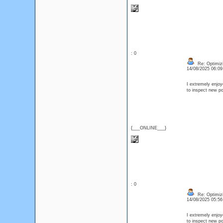
: 0
Re: Optimizi
14/08/2025 06:0
I extremely enjoy
to inspect new p
{___ONLINE___}
: 0
Re: Optimizi
14/08/2025 05:5
I extremely enjoy
to inspect new p