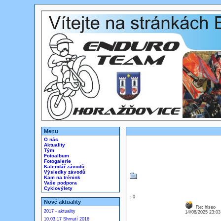
Menu
O nás
Aktuality
Tým
Fotoalbum
Fotogalerie
Kalendář závodů
Výsledky závodů
Kam na trénink
Vaše podpora
Cyklovýlety
: 0
Nové aktuality
Re: hlseo
2017 - aktuality
14/08/2025 23:0
10.03.17 Shrnutí 2016