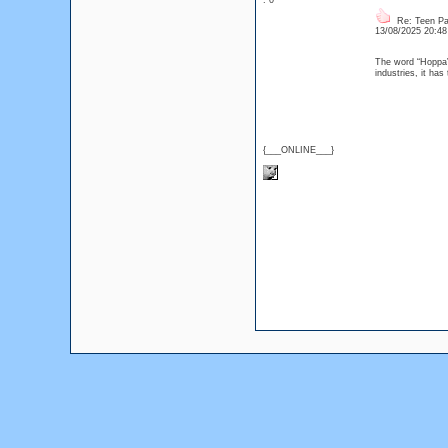
: 0
Re: Teen Pa
13/08/2025 20:4
The word “Hoppa” 
industries, it ha
{___ONLINE___}