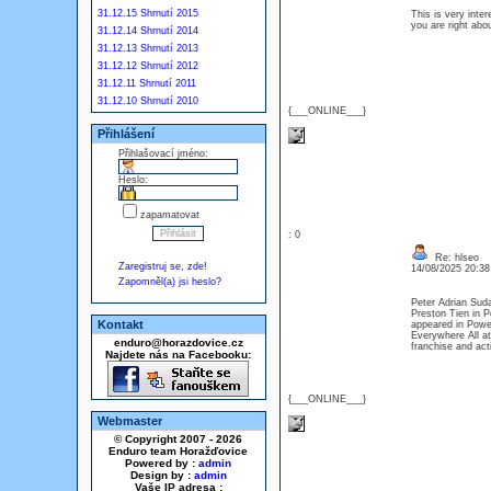
31.12.15 Shrnutí 2015
This is very inte
you are right abo
31.12.14 Shrnutí 2014
31.12.13 Shrnutí 2013
31.12.12 Shrnutí 2012
31.12.11 Shrnutí 2011
31.12.10 Shrnutí 2010
{___ONLINE___}
Přihlášení
Přihlašovací jméno:
Heslo:
zapamatovat
: 0
Re: hlseo
Zaregistruj se, zde!
14/08/2025 20:3
Zapomněl(a) jsi heslo?
Peter Adrian Suda
Preston Tien in 
Kontakt
appeared in Powe
Everywhere All at
enduro@horazdovice.cz
franchise and ac
Najdete nás na Facebooku:
{___ONLINE___}
Webmaster
© Copyright 2007 - 2026
Enduro team Horažďovice
Powered by :
admin
Design by :
admin
Vaše IP adresa :