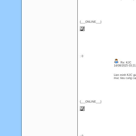
{___ONLINE___}
: 0
Re: KJC
14/08/2025 03:2
Lien minh KJC gia
muc tieu cung cap
{___ONLINE___}