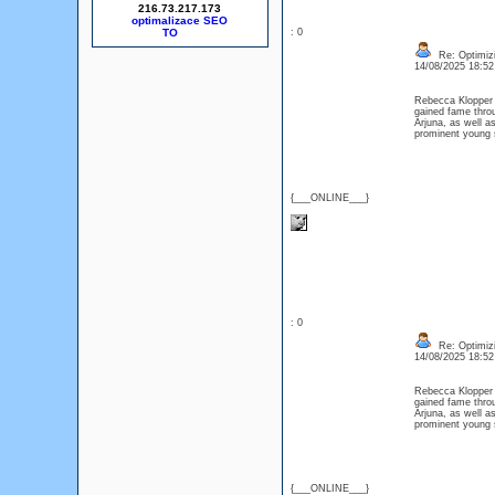
216.73.217.173
optimalizace SEO
: 0
Re: Optimizi
14/08/2025 18:5
Rebecca Klopper i
gained fame thro
Arjuna, as well 
prominent young 
{___ONLINE___}
: 0
Re: Optimizi
14/08/2025 18:5
Rebecca Klopper i
gained fame thro
Arjuna, as well 
prominent young 
{___ONLINE___}