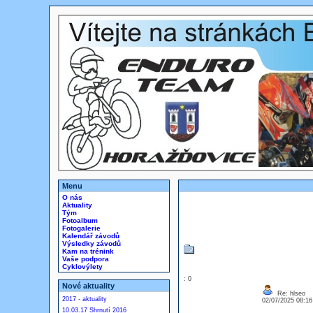
Menu
O nás
Aktuality
Tým
Fotoalbum
Fotogalerie
Kalendář závodů
Výsledky závodů
Kam na trénink
Vaše podpora
Cyklovýlety
: 0
Nové aktuality
Re: hlseo
2017 - aktuality
02/07/2025 08:1
10.03.17 Shrnutí 2016