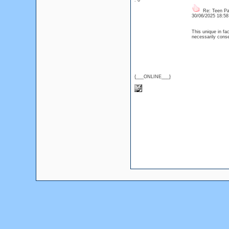
: 0
Re: Teen Pa
30/06/2025 18:5
This unique in fac
necessarily conse
{___ONLINE___}