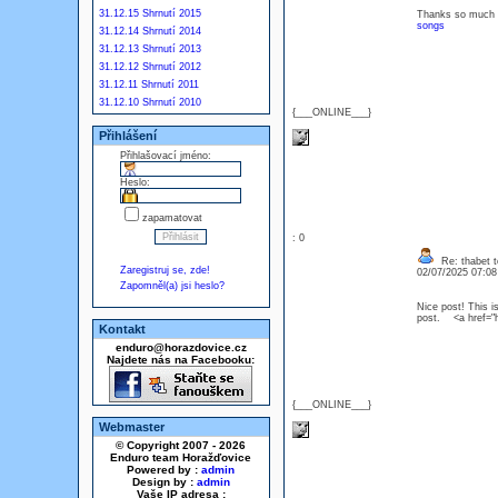
31.12.15 Shrnutí 2015
Thanks so much f
songs
31.12.14 Shrnutí 2014
31.12.13 Shrnutí 2013
31.12.12 Shrnutí 2012
31.12.11 Shrnutí 2011
31.12.10 Shrnutí 2010
{___ONLINE___}
Přihlášení
Přihlašovací jméno:
Heslo:
zapamatovat
: 0
Re: thabet t
Zaregistruj se, zde!
02/07/2025 07:0
Zapomněl(a) jsi heslo?
Nice post! This is
post. <a href="h
Kontakt
enduro@horazdovice.cz
Najdete nás na Facebooku:
{___ONLINE___}
Webmaster
© Copyright 2007 - 2026
Enduro team Horažďovice
Powered by :
admin
Design by :
admin
Vaše IP adresa :