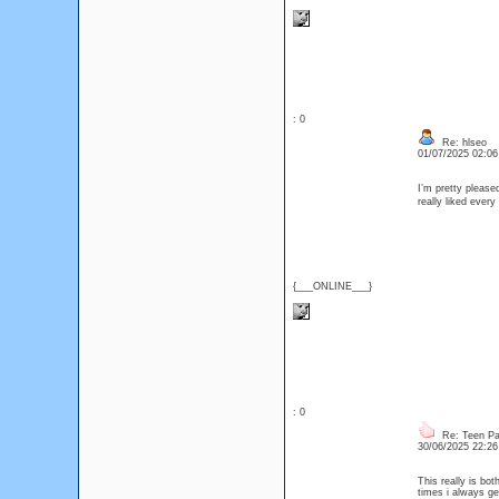
: 0
Re: hlseo
01/07/2025 02:0
I’m pretty pleased
really liked every
{___ONLINE___}
: 0
Re: Teen Pa
30/06/2025 22:2
This really is bot
times i always ge