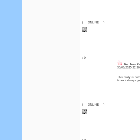
{___ONLINE___}
: 0
Re: Teen Pa
30/06/2025 22:2
This really is bot
times i always ge
{___ONLINE___}