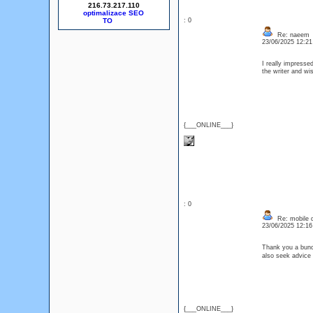
216.73.217.110
optimalizace SEO
: 0
Re: naeem
23/06/2025 12:2
I really impresse
the writer and wi
{___ONLINE___}
: 0
Re: mobile di
23/06/2025 12:1
Thank you a bunch
also seek advice
{___ONLINE___}