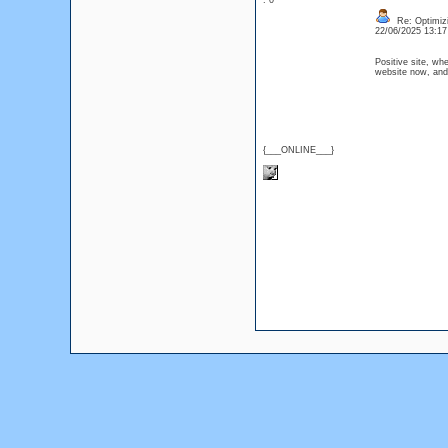
: 0
Re: Optimizi
22/06/2025 13:1
Positive site, wh
website now, and 
{___ONLINE___}