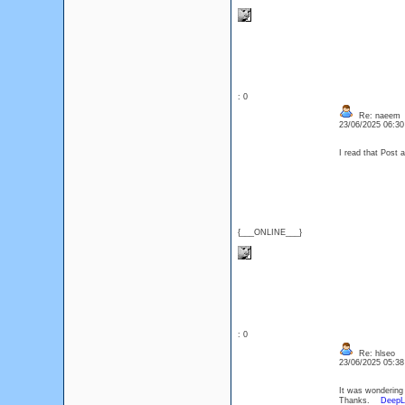
: 0
Re: naeem
23/06/2025 06:3
I read that Post 
{___ONLINE___}
: 0
Re: hlseo
23/06/2025 05:3
It was wondering i
Thanks.
Deep