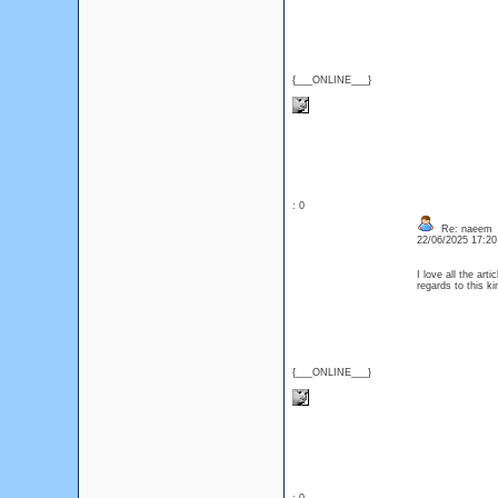
{___ONLINE___}
: 0
Re: naeem
22/06/2025 17:2
I love all the art
regards to this k
{___ONLINE___}