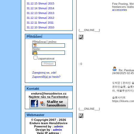
31.12.15 Shrnutí 2015
Fine Posting, We'
freelancers reali
31.12.14 Shrnutí 2014
accessories
31.12.13 Shrnutí 2013
31.12.12 Shrnutí 2012
31.12.11 Shrnutí 2011
31.12.10 Shrnutí 2010
{___ONLINE___}
Přihlášení
Přihlašovací jméno:
Heslo:
zapamatovat
: 0
Re: Panduan
Zaregistruj se, zde!
24/06/2025 02:4
Zapomněl(a) jsi heslo?
도박꾼 | 온라인
온라인슬롯, 슬롯
Kontakt
라, 에볼루션카
enduro@horazdovice.cz
Najdete nás na Facebooku:
슬롯사이트
https://kkuns.co
{___ONLINE___}
Webmaster
© Copyright 2007 - 2026
Enduro team Horažďovice
Powered by :
admin
Design by :
admin
Vaše IP adresa :