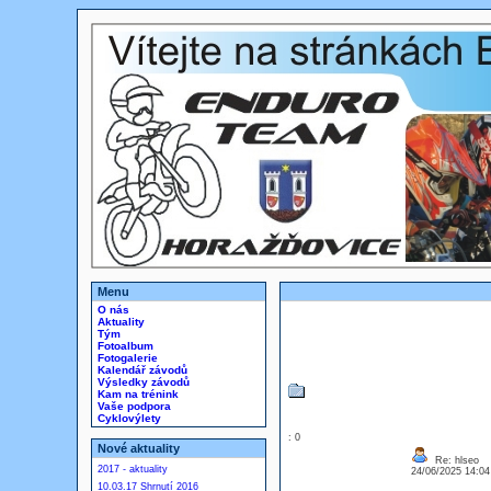
Menu
O nás
Aktuality
Tým
Fotoalbum
Fotogalerie
Kalendář závodů
Výsledky závodů
Kam na trénink
Vaše podpora
Cyklovýlety
: 0
Nové aktuality
Re: hlseo
2017 - aktuality
24/06/2025 14:0
10.03.17 Shrnutí 2016