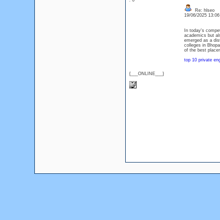
: 0
Re: hlseo
19/06/2025 13:0
In today's compet
academics but als
emerged as a dist
colleges in Bhopal
of the best place
top 10 private en
{___ONLINE___}