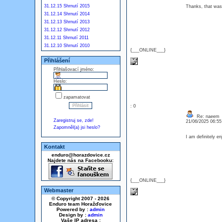
31.12.15 Shrnutí 2015
Thanks, that was
31.12.14 Shrnutí 2014
31.12.13 Shrnutí 2013
31.12.12 Shrnutí 2012
31.12.11 Shrnutí 2011
31.12.10 Shrnutí 2010
{___ONLINE___}
Přihlášení
Přihlašovací jméno:
Heslo:
zapamatovat
: 0
Re: naeem
Zaregistruj se, zde!
21/06/2025 06:5
Zapomněl(a) jsi heslo?
I am definitely e
Kontakt
enduro@horazdovice.cz
Najdete nás na Facebooku:
{___ONLINE___}
Webmaster
© Copyright 2007 - 2026
Enduro team Horažďovice
Powered by :
admin
Design by :
admin
Vaše IP adresa :