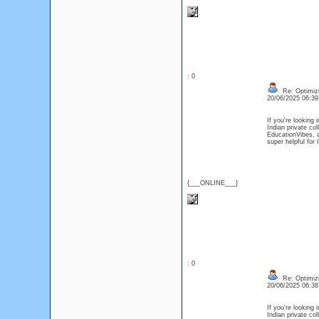
: 0
Re: Optimizi
20/06/2025 06:3
If you're looking 
Indian private co
EducationVibes, a
super helpful for
{___ONLINE___}
: 0
Re: Optimizi
20/06/2025 06:3
If you're looking 
Indian private co