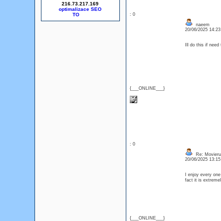
216.73.217.169
optimalizace SEO
: 0
naeem
20/06/2025 14:2
Ill do this if nee
{___ONLINE___}
: 0
Re: Movieru
20/06/2025 13:1
I enjoy every one 
fact it is extrem
{___ONLINE___}