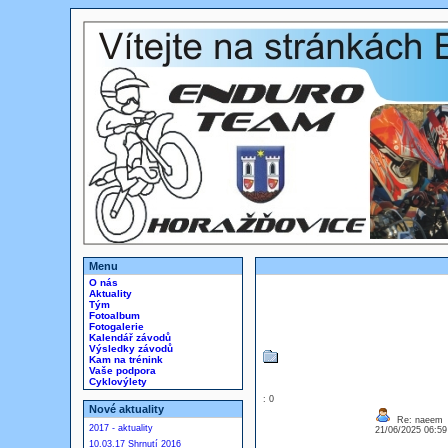
Menu
O nás
Aktuality
Tým
Fotoalbum
Fotogalerie
Kalendář závodů
Výsledky závodů
Kam na trénink
Vaše podpora
Cyklovýlety
: 0
Nové aktuality
Re: naeem
2017 - aktuality
21/06/2025 06:5
10.03.17 Shrnutí 2016