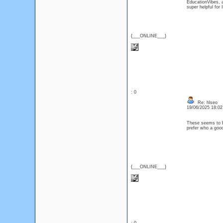
EducationVibes, a
super helpful for
{___ONLINE___}
: 0
Re: hlseo
19/06/2025 18:0
These seems to be
prefer who a go
{___ONLINE___}