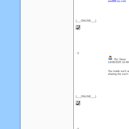
ww888.eu.com
{___ONLINE___}
: 0
Re: hlseo
14/06/2025 10:4
You made such an 
sharing the such 
{___ONLINE___}