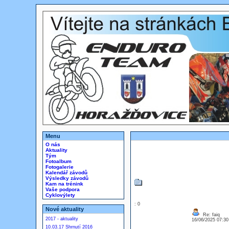
Menu
O nás
Aktuality
Tým
Fotoalbum
Fotogalerie
Kalendář závodů
Výsledky závodů
Kam na trénink
Vaše podpora
Cyklovýlety
: 0
Nové aktuality
Re: faiq
2017 - aktuality
16/06/2025 07:3
10.03.17 Shrnutí 2016