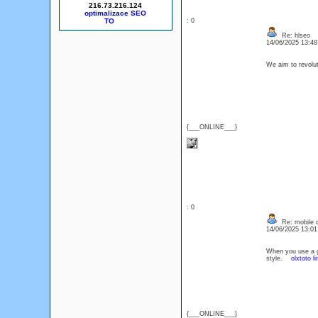
216.73.216.124
optimalizace SEO
: 0
Re: hlseo
14/06/2025 13:4
We aim to revolu
{___ONLINE___}
: 0
Re: mobile di
14/06/2025 13:0
When you use a ge
style.
olxtoto li
{___ONLINE___}