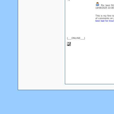
: 0
Re: best SU
14/06/2025 10:4
This is my first t
of comments on y
best bait for trout
{___ONLINE___}