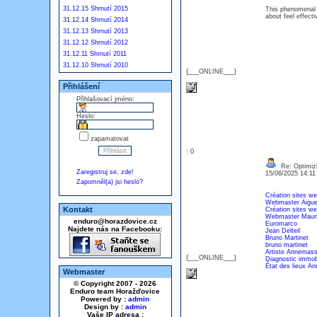
31.12.15 Shrnutí 2015
This phenomenal h
about feel effecti
31.12.14 Shrnutí 2014
31.12.13 Shrnutí 2013
31.12.12 Shrnutí 2012
31.12.11 Shrnutí 2011
31.12.10 Shrnutí 2010
{___ONLINE___}
Přihlášení
Přihlašovací jméno:
Heslo:
zapamatovat
: 0
Re: Optimizi
Zaregistruj se, zde!
15/06/2025 14:1
Zapomněl(a) jsi heslo?
Création sites we
Webmaster Aigue
Kontakt
Création sites w
Webmaster Maur
enduro@horazdovice.cz
Euromarco
Najdete nás na Facebooku:
Jean Delteil
Bruno Martinet
bruno martinet
Artiste Annemas
{___ONLINE___}
Diagnostic immob
État des lieux A
Webmaster
© Copyright 2007 - 2026
Enduro team Horažďovice
Powered by :
admin
Design by :
admin
Vaše IP adresa :