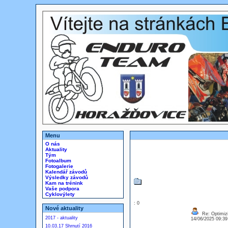
Menu
O nás
Aktuality
Tým
Fotoalbum
Fotogalerie
Kalendář závodů
Výsledky závodů
Kam na trénink
Vaše podpora
Cyklovýlety
: 0
Nové aktuality
Re: Optimizi
2017 - aktuality
14/06/2025 09:3
10.03.17 Shrnutí 2016