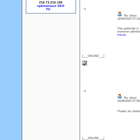
216.73.216.190
optimalizace SEO
: 0
Re: hlseo
14/06/2025 07:2
This particular i
moreover admitted
macau
{___ONLINE___}
: 0
Re: hlseo
14/06/2025 07:0
Thanks for shar
{___ONLINE___}