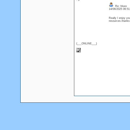
: 0
Re: hlseo
14/06/2025 06:5
Really I enjoy you
resources.thanks
{___ONLINE___}