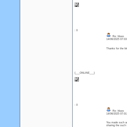
: 0
Re: hlseo
14/06/2025 07:0
Thanks for the 
{___ONLINE___}
: 0
Re: hlseo
14/06/2025 07:0
You made such an 
sharing the such 