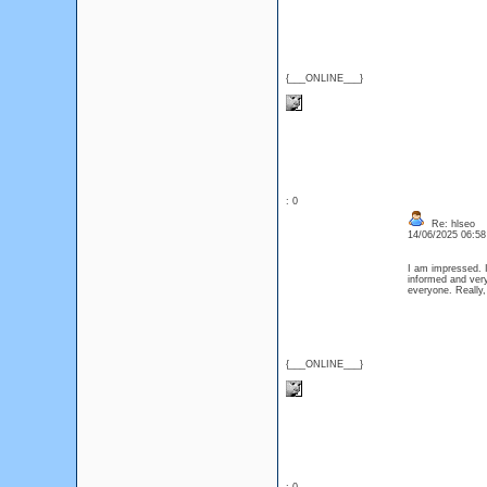
{___ONLINE___}
: 0
Re: hlseo
14/06/2025 06:5
I am impressed. I
informed and very
everyone. Really
{___ONLINE___}