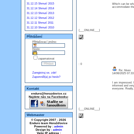
31.12.15 Shrnutí 2015
Which can be what
accommodate the 
31.12.14 Shrnutí 2014
31.12.13 Shrnutí 2013
31.12.12 Shrnutí 2012
31.12.11 Shrnutí 2011
31.12.10 Shrnutí 2010
{___ONLINE___}
Přihlášení
Přihlašovací jméno:
Heslo:
zapamatovat
: 0
Re: hlseo
Zaregistruj se, zde!
14/06/2025 07:3
Zapomněl(a) jsi heslo?
I am impressed. I
informed and very
Kontakt
everyone. Really
enduro@horazdovice.cz
Najdete nás na Facebooku:
{___ONLINE___}
Webmaster
© Copyright 2007 - 2026
Enduro team Horažďovice
Powered by :
admin
Design by :
admin
Vaše IP adresa :