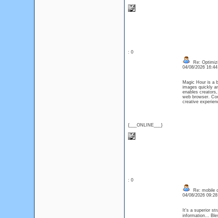
: 0
Re: Optimizi
04/08/2026 16:4
Magic Hour is a b
images quickly and
enables creators,
web browser. Comp
creative experien
{___ONLINE___}
: 0
Re: mobile di
04/08/2026 09:2
It's a superior s
information… Ble