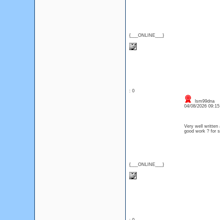
{___ONLINE___}
: 0
lsm99dna
04/08/2026 09:1
Very well written 
good work ? for s
{___ONLINE___}