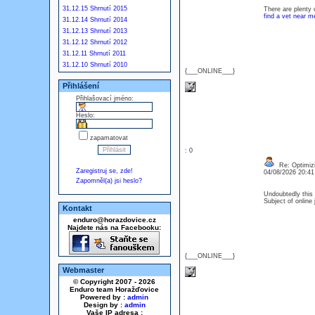
31.12.15 Shrnutí 2015
There are plenty 
find a vet near m
31.12.14 Shrnutí 2014
31.12.13 Shrnutí 2013
31.12.12 Shrnutí 2012
31.12.11 Shrnutí 2011
31.12.10 Shrnutí 2010
{___ONLINE___}
Přihlášení
Přihlašovací jméno:
Heslo:
zapamatovat
: 0
Re: Optimizi
Zaregistruj se, zde!
04/08/2026 20:4
Zapomněl(a) jsi heslo?
Undoubtedly this 
Subject of online
Kontakt
enduro@horazdovice.cz
Najdete nás na Facebooku:
{___ONLINE___}
Webmaster
© Copyright 2007 - 2026
Enduro team Horažďovice
Powered by :
admin
Design by :
admin
Vaše IP adresa :