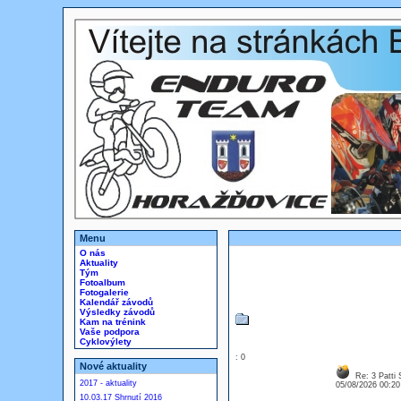
Menu
O nás
Aktuality
Tým
Fotoalbum
Fotogalerie
Kalendář závodů
Výsledky závodů
Kam na trénink
Vaše podpora
Cyklovýlety
: 0
Nové aktuality
Re: 3 Patti 
2017 - aktuality
05/08/2026 00:2
10.03.17 Shrnutí 2016