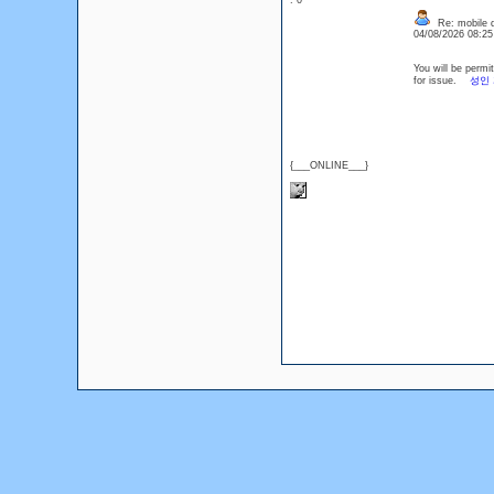
: 0
Re: mobile di
04/08/2026 08:2
You will be permi
for issue.
성인
{___ONLINE___}