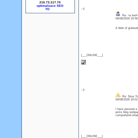
216.73.217.70
optimalizace SEO
: 0
Re: <a href=
04/08/2026 19:5
A debt of gratitu
{___ONLINE___}
: 0
Re: Situs To
04/08/2026 19:0
I have perused a c
picks blog webpage
comprehend wha
{___ONLINE___}